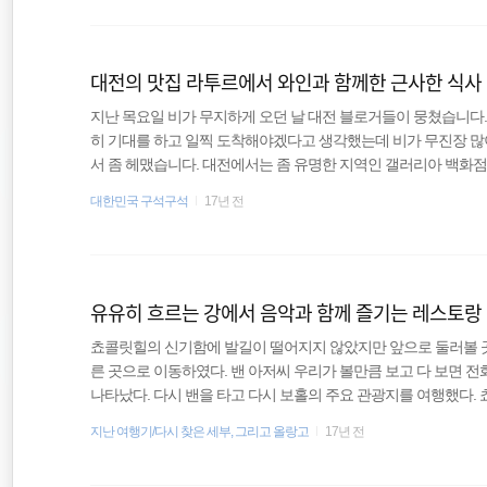
시 12만짯이라는 것이었다. 가격도 상당히 비싸다고 여겨졌는데 
travel
이해는 되지 않았다. 배가 고파서 저녁을 먹으려고 숙소 밖으로 나
대전의 맛집 라투르에서 와인과 함께한 근사한 식사
여행
지난 목요일 비가 무지하게 오던 날 대전 블로거들이 뭉쳤습니다.
배낭여행
히 기대를 하고 일찍 도착해야겠다고 생각했는데 비가 무진장 많이
서 좀 헤맸습니다. 대전에서는 좀 유명한 지역인 갤러리아 백화점 
당히 고급스러워 보였습니다. 이미 도착하신 분들이 꽤 있었는데
대한민국 구석구석
17년 전
번 뵈었던 분들이 있어서 다행히 인사하는데 어려움은 없었습니다
치는 않았는데 직접 와인보관함까지 안내해주시며 설명해주던 사
니다. 죄송합니다. 똑딱이로 사진찍기가 정말 힘드네요. ㅠ_ㅠ 와
유유히 흐르는 강에서 음악과 함께 즐기는 레스토랑
쵸콜릿힐의 신기함에 발길이 떨어지지 않았지만 앞으로 둘러볼 
른 곳으로 이동하였다. 밴 아저씨 우리가 볼만큼 보고 다 보면 전
나타났다. 다시 밴을 타고 다시 보홀의 주요 관광지를 여행했다.
다. 정확한 이름은 기억나지 않았는데 우리는 잠시 이 숲에서 사진
지난 여행기/다시 찾은 세부, 그리고 올랑고
17년 전
로 아주 높은 나무들이 솟아있던 곳이었다. 빼곡히 연필처럼 솟아
졌다. 따가운 햇살도 피해주고, 숲의 공기를 마실 수 있는 그런 