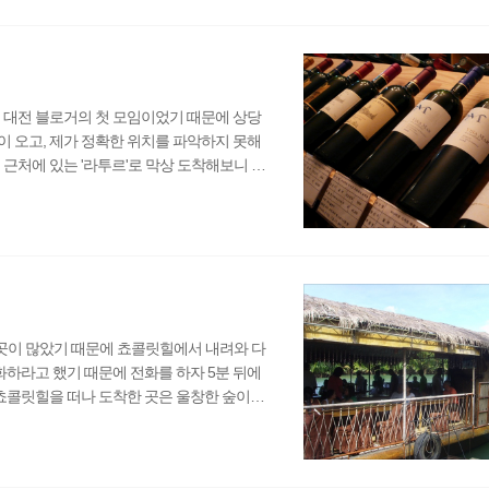
왜 더 가까운 껄로도 똑같은 가격을 받는지
오니 쏘소가 보였..
 대전 블로거의 첫 모임이었기 때문에 상당
 오고, 제가 정확한 위치를 파악하지 못해
근처에 있는 '라투르'로 막상 도착해보니 상
 충청투데이에서 마련한 블로거 특강 때 몇
. 처음 와보는 와인전문 레스토랑이라 익숙
장님 덕분에 한결 편하게 구경할 수 있었습
인은 세계각지의 출신들로 가..
곳이 많았기 때문에 쵸콜릿힐에서 내려와 다
화하라고 했기 때문에 전화를 하자 5분 뒤에
 쵸콜릿힐을 떠나 도착한 곳은 울창한 숲이었
을 찍기 위해 내렸다. 이 숲은 도로 양 옆으
있던 나무들 덕분에 햇빛이 듬성 듬성 비춰
곳이었는데 평범한 숲으로 느껴지지 않았다. 숲