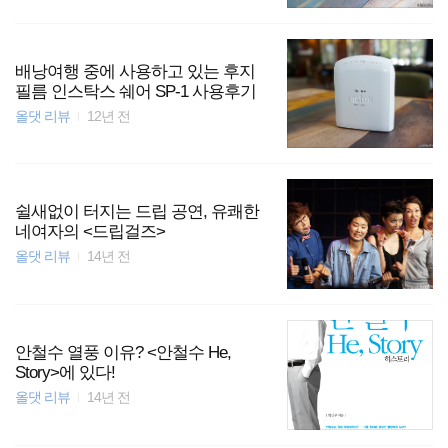
배낭여행 중에 사용하고 있는 후지
필름 인스탁스 쉐어 SP-1 사용후기
올댓 리뷰
12년 전
쉴새없이 터지는 드립 공연, 유쾌한
네여자의 <드립걸즈>
올댓 리뷰
14년 전
안철수 열풍 이유? <안철수 He,
Story>에 있다!
올댓 리뷰
14년 전