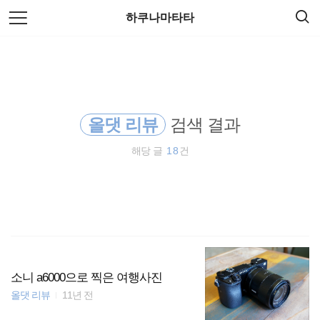
검
본
하쿠나마타타
색
문
으
로
오스트레일리아
바
로
방명록
가
동남아시아
기
올댓 리뷰
검색 결과
일본
해당 글
18
건
호주
세계일주
travel
워킹홀리데이
소니 a6000으로 찍은 여행사진
올댓 리뷰
11년 전
해외여행