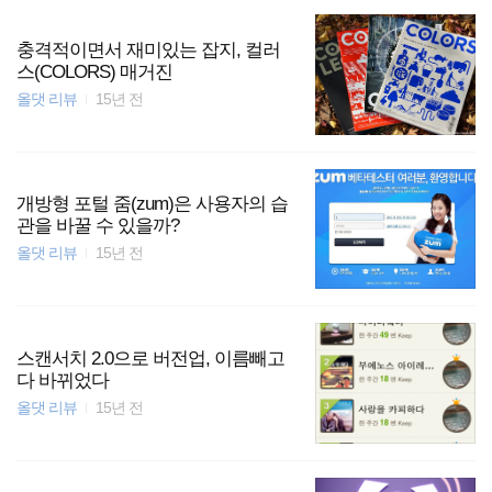
충격적이면서 재미있는 잡지, 컬러
스(COLORS) 매거진
올댓 리뷰
15년 전
개방형 포털 줌(zum)은 사용자의 습
관을 바꿀 수 있을까?
올댓 리뷰
15년 전
스캔서치 2.0으로 버전업, 이름빼고
다 바뀌었다
올댓 리뷰
15년 전