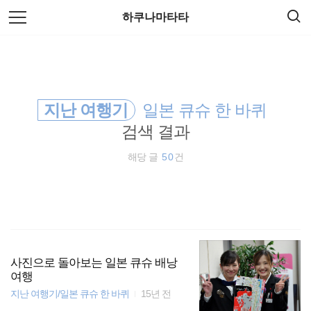
검
본
하쿠나마타타
색
문
으
로
호주
바
로
방명록
가
바람처럼
기
지난 여행기
일본 큐슈 한 바퀴
워킹홀리데이
검색 결과
동남아 배낭여행
해당 글
50
건
travel
일본
오스트레일리아
사진으로 돌아보는 일본 큐슈 배낭
여행
지난 여행기/일본 큐슈 한 바퀴
15년 전
세계여행