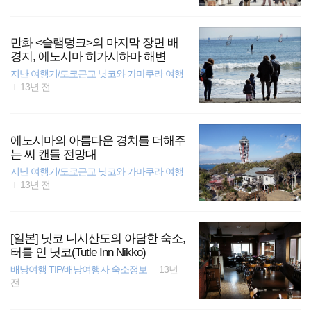
만화 <슬램덩크>의 마지막 장면 배
경지, 에노시마 히가시하마 해변
지난 여행기/도쿄근교 닛코와 가마쿠라 여행
13년 전
에노시마의 아름다운 경치를 더해주
는 씨 캔들 전망대
지난 여행기/도쿄근교 닛코와 가마쿠라 여행
13년 전
[일본] 닛코 니시산도의 아담한 숙소,
터틀 인 닛코(Tutle Inn Nikko)
배낭여행 TIP/배낭여행자 숙소정보
13년
전