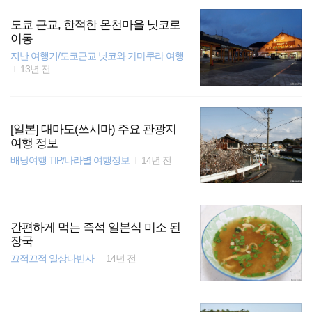
도쿄 근교, 한적한 온천마을 닛코로
이동
지난 여행기/도쿄근교 닛코와 가마쿠라 여행
13년 전
[일본] 대마도(쓰시마) 주요 관광지
여행 정보
배낭여행 TIP/나라별 여행정보
14년 전
간편하게 먹는 즉석 일본식 미소 된
장국
끄적끄적 일상다반사
14년 전