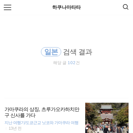
검
본
하쿠나마타타
색
문
으
로
해외여행
바
로
방명록
가
오스트레일리아
기
일본
검색 결과
세계일주
해당 글
102
건
배낭여행
필리핀
동남아시아
가마쿠라의 상징, 츠루가오카하치만
동남아 배낭여행
구 신사를 가다
지난 여행기/도쿄근교 닛코와 가마쿠라 여행
여행
13년 전