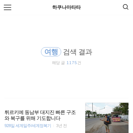
검
본
하쿠나마타타
색
문
으
로
해외여행
바
로
방명록
가
배낭여행
기
여행
검색 결과
바람처럼
해당 글
1175
건
오스트레일리아
동남아시아
동남아 배낭여행
세계일주
튀르키예 동남부 대지진 빠른 구조
와 복구를 위해 기도합니다
928일 세계일주/세계정복기
3년 전
워킹홀리데이