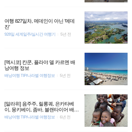
여행 827일차, 메데인이 아닌 '메데
진'
928일 세계일주/실시간 여행기
5년 전
[멕시코] 칸쿤, 플라야 델 카르멘 배
낭여행 정보
배낭여행 TIP/나라별 여행정보
5년 전
[말라위] 음주주, 릴롱궤, 은카타베
이, 몽키베이, 좀바, 블랜타이어 배낭
여행 정보
배낭여행 TIP/나라별 여행정보
6년 전