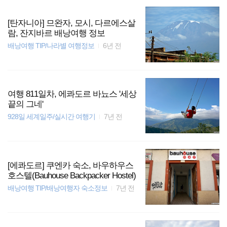
[탄자니아] 므완자, 모시, 다르에스살
람, 잔지바르 배낭여행 정보
배낭여행 TIP/나라별 여행정보
6년 전
여행 811일차, 에콰도르 바뇨스 '세상
끝의 그네'
928일 세계일주/실시간 여행기
7년 전
[에콰도르] 쿠엔카 숙소, 바우하우스
호스텔(Bauhouse Backpacker Hostel)
배낭여행 TIP/배낭여행자 숙소정보
7년 전