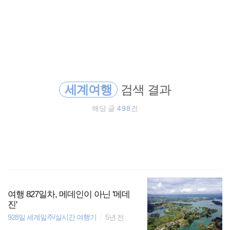
검
본
색
문
으
로
세계일주
바
로
방명록
가
배낭여행
기
세계여행
검색 결과
동남아
해당 글
498
건
동남아 배낭여행
오스트레일리아
세계여행
일본
여행 827일차, 메데인이 아닌 '메데
진'
928일 세계일주/실시간 여행기
5년 전
해외여행