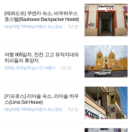
[에콰도르] 쿠엔카 숙소, 바우하우스
호스텔(Bauhouse Backpacker Hostel)
배낭여행 TIP/배낭여행자 숙소정보
7년 전
여행 805일차, 찬찬 고고 유적지대와
히피들의 휴양지
928일 세계일주/실시간 여행기
7년 전
[키프로스] 리마솔 숙소, 리마솔 하우
스(Lima Sol House)
배낭여행 TIP/배낭여행자 숙소정보
7년 전