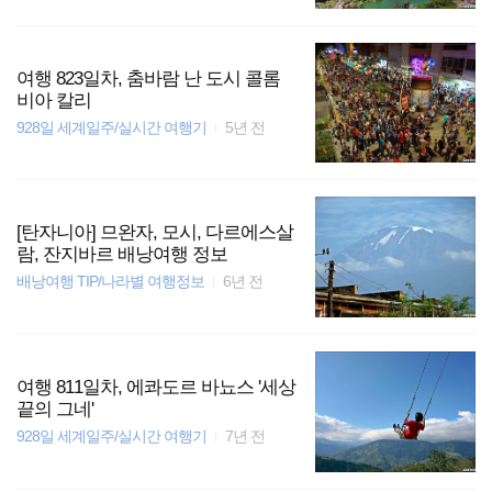
여행 823일차, 춤바람 난 도시 콜롬
비아 칼리
928일 세계일주/실시간 여행기
5년 전
[탄자니아] 므완자, 모시, 다르에스살
람, 잔지바르 배낭여행 정보
배낭여행 TIP/나라별 여행정보
6년 전
여행 811일차, 에콰도르 바뇨스 '세상
끝의 그네'
928일 세계일주/실시간 여행기
7년 전