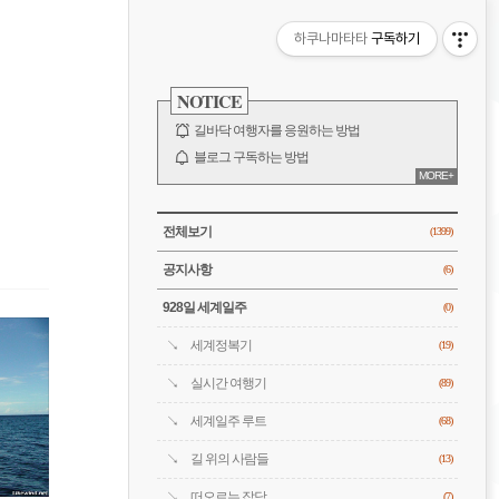
비
하쿠나마타타
구독하기
게
사
이
NOTICE
이
드
바
길바닥 여행자를 응원하는 방법
션
블로그 구독하는 방법
MORE+
바람처럼은 누구?
전체 보기
CATEGORY
전체보기
(1399)
공지사항
(6)
928일 세계일주
(0)
세계정복기
(19)
실시간 여행기
(89)
세계일주 루트
(68)
길 위의 사람들
(13)
떠오르는 잡담
(7)