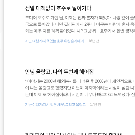
정말 대책없이 호주로 날아가다
드디어 호주로 가던 날, 이제는 진짜 혼자가 되었다. 나랑 같이 
국으로 돌아갔다. 나만 필리핀에서 2주 더 머무는 바람에 혼자 
와는 매우 다른 계획들이었다. 나? 그냥 뭐... 호주가서 한번 생
유를 부리기도 했지만 돌이켜보면 내가 당시에는 살짝 미친게 분명
지난 여행기/대책없는 호주 워킹홀리데이
16년 전
인들이 나의 생존을 염려하며 작별인사를 했다. 공항까지 엄청나
도착하니 다른 사람들은 전부 학원 친구들이랑 같이 공항으로로
쉬워했다. 뭐... 혼자도 괜찮다. 앞으로도 계속 혼자일텐니깐. 나 는
안녕 올랑고, 나의 두번째 헤어짐
* 이야기는 2006년 해외봉사를 다녀온 후 2008년에 개인적으로
이 나는 올랑고로 향했지만 이번이 마지막이라는 사실이 실감 나질
는데 이제 또 헤어짐이라니 시간이 너무나 빠르다고 느껴졌다. 산
다시 만났을 때 뛰면서 좋아했던 코리나에게 이제 호주로 간다고
지난 여행기/다시 찾은 세부, 그리고 올랑고
17년 전
마중나오고 싶어했는데 수업때문에 못 가게되었다며 미안하다는 
8월부터 11월까지였기 때문에 아무래도 방학때처럼 여유롭지 않
잡아타고 산빈센트로 향했다. 마을로 가서 만나는 사람마다 나는 