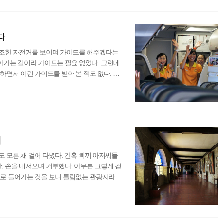
 한다. 참고로 나는 배를 타고 8시에 출발
다
개조한 자전거를 보이며 가이드를 해주겠다는
가는 길이라 가이드는 필요 없었다. 그런데
하면서 이런 가이드를 받아 본 적도 없다. 그
않다. 난 돌아가는 길이라고 말을 해도 끈질기
빠져 나가 게스트하우스가 있던 말라떼 거리로
그럴 땐 주변에 있는 사람에게 물어서 가면 되
지프니 타는 곳을..
회
 모른 채 걸어 다녔다. 간혹 삐끼 아저씨들
 손을 내저으며 거부했다. 아무튼 그렇게 걷
으로 들어가는 것을 보니 틀림없는 관광지라
틴 교회(성 어거스틴 대성당, San Agusti
다. 입구에는 커다란 종이 보였다. 이 종을 구
 마주하게 되었다. 어쩌다 보니 자연스럽게