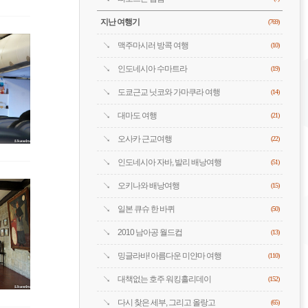
지난 여행기
(769)
맥주마시러 방콕 여행
(10)
인도네시아 수마트라
(19)
도쿄근교 닛코와 가마쿠라 여행
(14)
대마도 여행
(21)
오사카 근교여행
(22)
인도네시아 자바, 발리 배낭여행
(51)
오키나와 배낭여행
(15)
일본 큐슈 한 바퀴
(50)
2010 남아공 월드컵
(13)
밍글라바! 아름다운 미얀마 여행
(110)
대책없는 호주 워킹홀리데이
(152)
다시 찾은 세부, 그리고 올랑고
(65)