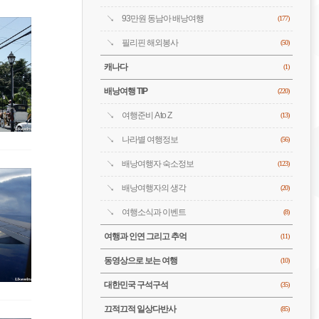
93만원 동남아 배낭여행
(177)
필리핀 해외봉사
(50)
캐나다
(1)
배낭여행 TIP
(220)
여행준비 A to Z
(13)
나라별 여행정보
(56)
배낭여행자 숙소정보
(123)
배낭여행자의 생각
(20)
여행소식과 이벤트
(8)
여행과 인연 그리고 추억
(11)
동영상으로 보는 여행
(10)
대한민국 구석구석
(35)
끄적끄적 일상다반사
(85)