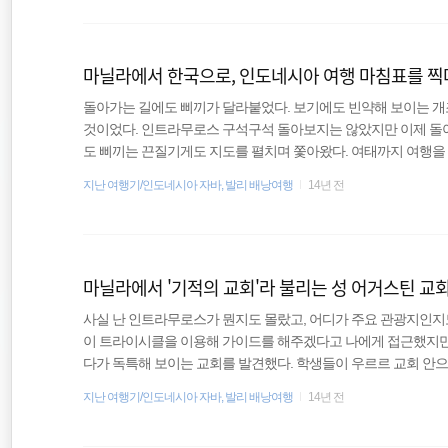
정도로 가깝지만 배를 타고 간다면 꼬박 12시간을 선내에서 보내야
동남아 배낭여행
했는데 그 다음날 선착장에서 정박하는데 1시간이나 걸려 1..
마닐라에서 한국으로, 인도네시아 여행 마침표를 찍
세계여행
돌아가는 길에도 삐끼가 달라붙었다. 보기에도 빈약해 보이는 
세계일주
것이었다. 인트라무로스 구석구석 돌아보지는 않았지만 이제 돌아
도 삐끼는 끈질기게도 지도를 펼치며 쫓아왔다. 여태까지 여행을 
냥 더워도 걷는 게 편하지 이런 자전거를 타면서 여행하고 싶지 
지난 여행기/인도네시아 자바, 발리 배낭여행
14년 전
던 삐끼는 한참을 따라오더니 겨우 갔다. 이제 인트라무로스를 
가면 되는데 지프니를 어디서 타야할지 몰랐다. 걱정할 거 없다. 
니깐. 멋스럽게 보이던 건물의 가드로 보이는 아저씨에게 다가가 
마닐라에서 '기적의 교회'라 불리는 성 어거스틴 교
사실 난 인트라무로스가 뭔지도 몰랐고, 어디가 주요 관광지인지도
이 트라이시클을 이용해 가이드를 해주겠다고 나에게 접근했지만,
다가 독특해 보이는 교회를 발견했다. 학생들이 우르르 교회 안
여겼다. 바로 여기가 인트라무로스를 오기 전에 살짝 들었던 성 어거스
지난 여행기/인도네시아 자바, 발리 배낭여행
14년 전
n Church)였던 것이다. 성 어거스틴 교회의 입장료는 100페소였
경하면서 주변을 살펴보고 있을 때 커다란 덩치를 가진 외국인과