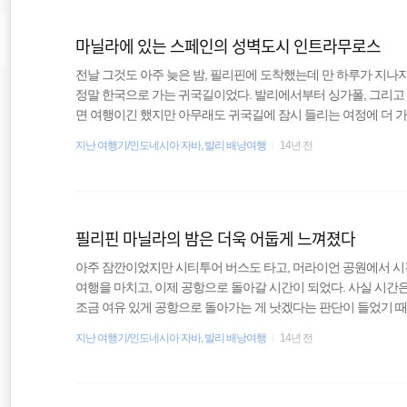
대화를 이어갔는데 내가 한국인이라는 말에 무척 반가워했다. 곧바
마닐라에 있는 스페인의 성벽도시 인트라무로스
전날 그것도 아주 늦은 밤, 필리핀에 도착했는데 만 하루가 지나지
정말 한국으로 가는 귀국길이었다. 발리에서부터 싱가폴, 그리고
면 여행이긴 했지만 아무래도 귀국길에 잠시 들리는 여정에 더 
기 전에 아주 잠깐이라도 시내를 돌아봤다. 필리핀은 처음이 아
지난 여행기/인도네시아 자바, 발리 배낭여행
14년 전
보는 행위는 필수라고 할 수 있다. 게다가 지난밤의 어두컴컴한 
다. 아침은 로빈슨몰 바로 옆에 있던 식당에서 해결했다. 너무 
그냥 아무데나 갔던 것인데 가격이 꽤 비쌌다. 그리 고급 식당처
필리핀 마닐라의 밤은 더욱 어둡게 느껴졌다
아주 잠깐이었지만 시티투어 버스도 타고, 머라이언 공원에서 시
여행을 마치고, 이제 공항으로 돌아갈 시간이 되었다. 사실 시간은
조금 여유 있게 공항으로 돌아가는 게 낫겠다는 판단이 들었기 
돌아가 MRT를 탔다. MRT를 타고 창이공항으로 이동한 후 사용
지난 여행기/인도네시아 자바, 발리 배낭여행
14년 전
울의 지하철과 시스템이 비슷하다고 할 수 있어 어려운 일도 아니
넣으면 1S$의 보증금이 나온다. 근데 싱가폴을 떠나는데 돈을 환급
돈인데 굳이 안 받을 이유도 없었다. 공항으로 돌아와서 곧바로 Le