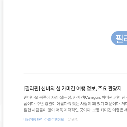
재
본
문
검
위
으
색
로
바
치
로
가
필
::
기
일본
호주
[필리핀] 신비의 섬 카미긴 여행 정보, 주요 관광지
배낭여행
민다나오 북쪽에 자리 잡은 섬, 카미긴(Camiguin, 까미귄, 카
섬이다. 주변 경관이 아름다워 찾는 사람이 꽤 있기 때문이다. 
travel
절한 사람들이 많아 더욱 매력적인 곳이다. 보통 카미긴 여행은 
여행 정보는 2008년이라 현재 상황과 약간 차이가 있을 수 있을 수
배낭여행 TIP/나라별 여행정보
14년 전
동남아시아
홀섬을 지나면 도착할 수 있는 섬이다 이동 방법 카미긴은 경비행