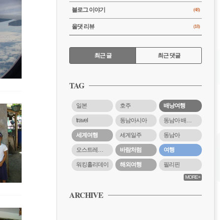
블로그 이야기
(48)
올댓 리뷰
(18)
RECENTLY
최근 글
최근 댓글
최
근
TAG
글
일본
호주
배낭여행
travel
동남아시아
동남아 배낭여행
세계여행
세계일주
동남아
오스트레일리아
바람처럼
여행
워킹홀리데이
해외여행
필리핀
MORE+
ARCHIVE