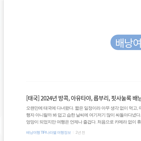
재
본
문
검
위
으
색
로
바
치
로
가
배낭여
::
기
해외여행
일본
[태국] 2024년 방콕, 아유타야, 롭부리, 핏사눌록 
바람처럼
오랜만에 태국에 다녀왔다. 짧은 일정이라 아무 생각 없이 먹고,
행자 아니랄까 봐 덥고 습한 날씨에 여기저기 많이 싸돌아다녔다
동남아 배낭여행
엉망이 되었지만 여행은 언제나 즐겁다. 처음으로 카메라 없이 휴
처럼 진득하게 여행한 것은 아니지만 처음으로 여행한 지역도 있어
배낭여행 TIP/나라별 여행정보
2년 전
세계여행
행정보로 남겨본다. 과거에 썼던 글을 살펴보니 2018년에 태국