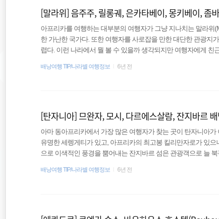
[말라위] 음주주, 릴롱궤, 은카타베이, 몽키베이, 좀
아프리카를 여행하는 대부분의 여행자가 그냥 지나치는 말라위(Mal
한 가난한 국가다. 또한 여행자를 사로잡을 만한 대단한 관광지가
렵다. 이런 나라에서 뭘 볼 수 있을까 생각되지만 여행자에게 친
보고, 즐기는 것만이 여행의 전부가 아님을 깨닫게 된다. 말라위는
배낭여행 TIP/나라별 여행정보
6년 전
말라위는 아프리카 내에서도 최빈국에 속한다. 흔히 세계 최빈국
거의 비슷한 수준이라고 보면 된다. 내전으로 인해 정확한 통계를
는 얘기니 얼마나 열악한지 짐작할 수 있다. 실제 어느 정도 수준이냐
[탄자니아] 므완자, 모시, 다르에스살람, 잔지바르 
아마 동아프리카에서 가장 많은 여행자가 찾는 곳이 탄자니아가 
유명한 세렝게티가 있고, 아프리카의 최고봉 킬리만자로가 있으니까
으로 이색적인 풍경을 뿜어내는 잔지바르 섬은 관광객으로 늘 북
적인 여행지 중 하나로 꼽힐 만하다. 탄자니아는 탕가니카(Tanganyik
배낭여행 TIP/나라별 여행정보
6년 전
러니까 두 국가가 합쳐져 하나의 연방이 된 것인데 국기도 두 국
니카 + 잔지바르 국기가 합쳐져 만들어진 현 탄자니아 국기(오른
도 : 도도마(Dodoma) 인구 : 6,000만 명 언어 : 스..