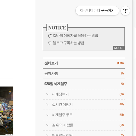
비
하쿠나마타타
구독하기
게
사
이
NOTICE
이
드
바
길바닥 여행자를 응원하는 방법
션
블로그 구독하는 방법
MORE+
바람처럼은 누구?
전체 보기
CATEGORY
전체보기
(1399)
공지사항
(6)
928일 세계일주
(0)
세계정복기
(19)
실시간 여행기
(89)
세계일주 루트
(68)
길 위의 사람들
(13)
떠오르는 잡담
(7)