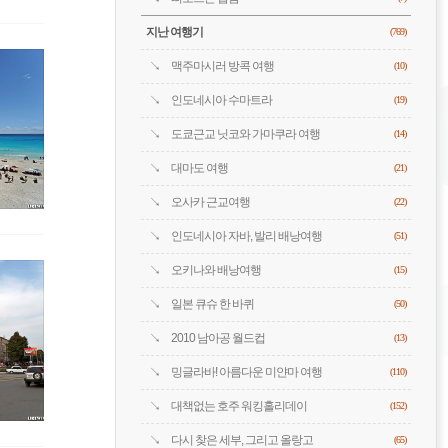
지난 여행기
(769)
맥주마시러 방콕 여행
(10)
인도네시아 수마트라
(19)
도쿄근교 닛코와 가마쿠라 여행
(14)
대마도 여행
(21)
오사카 근교여행
(22)
인도네시아 자바, 발리 배낭여행
(51)
오키나와 배낭여행
(15)
일본 큐슈 한 바퀴
(50)
2010 남아공 월드컵
(13)
밍글라바! 아름다운 미얀마 여행
(110)
대책없는 호주 워킹홀리데이
(152)
다시 찾은 세부, 그리고 올랑고
(65)