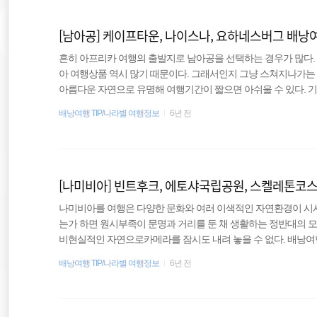
이 매우 강한 곳이다. 아제르바이잔 영토이긴 하나 다른 나라 분리
[남아공] 케이프타운, 나이스나, 요하네스버그 배낭
흔히 아프리카 여행의 출발지로 남아공을 선택하는 경우가 많다. 
아 여행상품 역시 많기 때문이다. 그래서인지 그냥 스쳐지나가는 
아름다운 자연으로 유명해 여행기간이 짧으면 아쉬울 수 있다. 기본
프타운(입법), 프리토리아(행정), 블룸폰테인(사법) 인구 : 5,770
배낭여행 TIP/나라별 여행정보
6년 전
어, 줄루어, 총가어 등 11개의 공용어 정부 : 대통령제, 공화제 통화
교(80%), 무교(16.5%) 시차 : -7시간 주관적 정보 물가 동
미비아를 여행한 직후라서 그런지..
[나미비아] 빈트후크, 에토샤국립공원, 스켈레톤코스트
나미비아를 여행은 다양한 문화와 여러 이색적인 자연환경이 시시
는가 하면 원시부족이 문명과 거리를 둔 채 생활하는 정반대의 모
비현실적인 자연으로카메라를 잠시도 내려 놓을 수 없다. 배낭여
럼에도 매력이 넘친다. 기본정보 국명 : 나미비아 공화국 수도 : 빈트후크
배낭여행 TIP/나라별 여행정보
6년 전
2번째로 인구밀도가 낮음) 언어 : 영어, 아프리칸스어 등 정부 : 대
종교 : 기독교(80%) 시차 : -7시간 주관적 정보 물가 거쳐갔던 
배낭여행자 입장에서는 더 비싸다고 느껴..