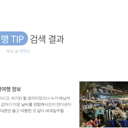
행 TIP
검색 결과
해당 글
220
건
배낭여행 정보
 마시고, 쉬기만 할 생각이었으나 누가 배낭여
. 갑자기 더운 날씨를 경험해서인지 컨디션이
대폰만 들고 여행한 것 같다.세계일주할 때
서 오랜만에 블로그에 글도 쓸 겸 태국 여
 북부와 캄보디아 프놈펜을 잠깐 여행했었