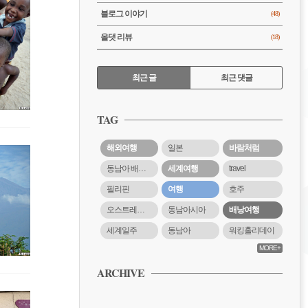
블로그 이야기
(48)
올댓 리뷰
(18)
RECENTLY
최근 글
최근 댓글
최
근
TAG
글
해외여행
일본
바람처럼
동남아 배낭여행
세계여행
travel
필리핀
여행
호주
오스트레일리아
동남아시아
배낭여행
세계일주
동남아
워킹홀리데이
MORE+
ARCHIVE