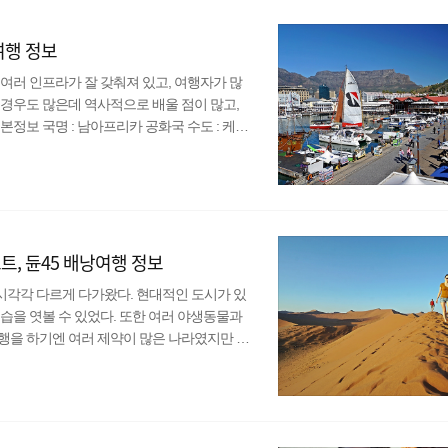
주의가 짙은..
여행 정보
여러 인프라가 잘 갖춰져 있고, 여행자가 많
경우도 많은데 역사적으로 배울 점이 많고,
정보 국명 : 남아프리카 공화국 수도 : 케이
만 명 언어 : 영어, 아프리칸스어, 다어, 스와티
 : 남아프리카 공화국 랜드(ZAR) 종교 : 기독
아프리카와 비교하면 비싸다고 생각할 수 있으나 나
, 듄45 배낭여행 정보
각각 다르게 다가왔다. 현대적인 도시가 있
습을 엿볼 수 있었다. 또한 여러 야생동물과
행을 하기엔 여러 제약이 많은 나라였지만 그
(Windhoek) 인구 : 250만 명 (세계에서
통령제, 공화제 통화 : 나미비아 달러(NAD)
아프리카 나라 중에서 물가가 가장 비쌌다. 특히