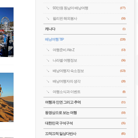
93만원 동남아 배낭여행
(177)
필리핀 해외봉사
(50)
캐나다
(1)
배낭여행 TIP
(220)
여행준비 A to Z
(13)
나라별 여행정보
(56)
배낭여행자 숙소정보
(123)
배낭여행자의 생각
(20)
여행소식과 이벤트
(8)
여행과 인연 그리고 추억
(11)
동영상으로 보는 여행
(10)
대한민국 구석구석
(35)
끄적끄적 일상다반사
(85)