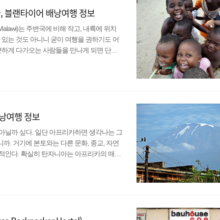
바, 블랜타이어 배낭여행 정보
awi)는 주변국에 비해 작고, 내륙에 위치
 있는 것도 아니니 굳이 여행을 권하기도 어
근하게 다가오는 사람들을 만나게 되면 단지
 흔히 '아프리카의 따뜻한 마음'이라 불린다.
으로 소말리아, 남수단 등을 꼽는데 이들과
 잡지 못해 GDP를 어림잡는 것과 비슷하다
면, ..
배낭여행 정보
아닐까 싶다. 일단 아프리카하면 생각나는 그
. 거기에 본토와는 다른 문화, 종교, 자연
적인다. 확실히 탄자니아는 아프리카의 매력
a)와 잔지바르(Zanzibar)에서 따왔다. 그
기를 합쳐 대각선으로 눕힌 모양이다. ▲ 탕가
쪽) 기본정보국명 : 탄자니아 연합공화국 수