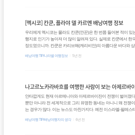
다. 2018년 태국, 캄보디아 배낭여행 최신 정보 업데이트태국
travel
해 본 적이 많지 않다. 물론 갈 때마다 예전과 많이 다르지 않다고 
[멕시코] 칸쿤, 플라야 델 카르멘 배낭여행 정보
필리핀
우리에게 멕시코는 몰라도 칸쿤(깐꾼)은 한 번쯤 들어본 적이 있
여행
행지로 인기가 높아져 더 많이 알려져 있다. 실제로 칸쿤에서 
정도였으니까. 칸쿤은 카리브해(캐리비안)의 아름다운 바다와 
고 북미에서도 인기 있는 여행지다. 세계일주를 할 때 남미에서 
배낭여행 TIP/나라별 여행정보
5년 전
시 난 과테말라에서 멕시코로 국경을 넘고 있었는데 이미 3년
가고 싶었다. 결국 시간이 부족하다는 이유로 칸쿤이 있는 동쪽은
다. 평소 휴양지를 선호하는 편은 아니지만 예전부터 알고 있었던 
안타깝게도 현재 아르메니아와 아제르바이잔이 전쟁이 벌어졌다.
뿐만 아니라 전 세계적으로 그리 유명한 동네는 아니니 왜 전쟁이
는 경우가 많다. 이는 뉴스도 마찬가지다. 예전 이스라엘-팔레
있는 줄 안다), 어디에 있는지도 모르는 나라니 그냥 포격에 탱
배낭여행 TIP/배낭여행자의 생각
6년 전
뿐이다. 현재 전쟁이 벌어지고 있는 곳은 나고르노카라바흐(Nagorno
힘든 이 땅은 아제르바이잔의 영토 내에 있는 일명 '미승인국'