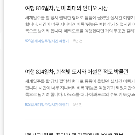
여행 816일차, 남미 최대의 인디오 시장
세계일주를 할 당시 짤막한 형태로 틈틈이 올렸던 '실시간 여행기
합니다. 시간이 너무 지나버려 비록 '뒤늦은 여행기'가 되었지만
록으로 남기려 합니다. 에콰도르를 여행한다면 거의 무조건 갈라
하는 곳이지만 나는 부족한 시간, 돈으로 인해 포기하고 계속해서
928일 세계일주/실시간 여행기
5년 전
아로 넘어가기 전 잠깐 들린 오타발로(Otavalo)였다. 키토에
로 가야 했다. 도시 구조가 길게 늘어져 있는 형태라 가는 데만 
버스 회사가 엄청나게 많은지 간판이 많이 보이고, 직원들은 ..
여행 814일차, 회색빛 도시와 어설픈 적도 박물관
세계일주를 할 당시 짤막한 형태로 틈틈이 올렸던 '실시간 여행기
합니다. 시간이 너무 지나버려 비록 '뒤늦은 여행기'가 되었지만
록으로 남기려 합니다. 바뇨스를 떠나 에콰도르의 수도 키토(Qui
득했기에 키토로 향하는 버스에 나 말고 한국인 여행자가 3명 더
928일 세계일주/실시간 여행기
5년 전
아주 잠깐 대화를 이어가긴 했지만 키토에 도착한 후 바로 헤어졌
버스를 택했기 때문이다. 택시는 20달러나 했지만 버스는 고작해야
버스터미널이 있다. 바뇨스에서 출발한 버스는 남쪽에 있는 ..