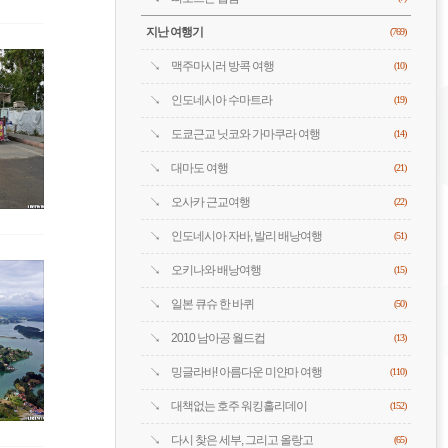
지난 여행기
(769)
맥주마시러 방콕 여행
(10)
인도네시아 수마트라
(19)
도쿄근교 닛코와 가마쿠라 여행
(14)
대마도 여행
(21)
오사카 근교여행
(22)
인도네시아 자바, 발리 배낭여행
(51)
오키나와 배낭여행
(15)
일본 큐슈 한 바퀴
(50)
2010 남아공 월드컵
(13)
밍글라바! 아름다운 미얀마 여행
(110)
대책없는 호주 워킹홀리데이
(152)
다시 찾은 세부, 그리고 올랑고
(65)