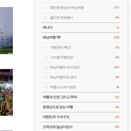
93만원 동남아 배낭여행
(177)
필리핀 해외봉사
(50)
캐나다
(1)
배낭여행 TIP
(220)
여행준비 A to Z
(13)
나라별 여행정보
(56)
배낭여행자 숙소정보
(123)
배낭여행자의 생각
(20)
여행소식과 이벤트
(8)
여행과 인연 그리고 추억
(11)
동영상으로 보는 여행
(10)
대한민국 구석구석
(35)
끄적끄적 일상다반사
(85)