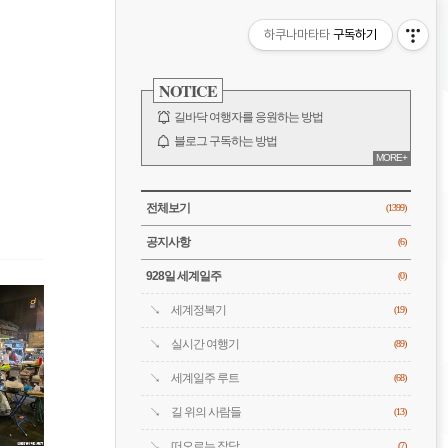
비
하쿠나마타타
구독하기
게
사
이
NOTICE
이
드
바
길바닥 여행자를 응원하는 방법
션
블로그 구독하는 방법
MORE+
바람처럼은 누구?
전체 보기
CATEGORY
전체보기
(1399)
공지사항
(6)
928일 세계일주
(0)
세계정복기
(19)
실시간 여행기
(89)
세계일주 루트
(68)
길 위의 사람들
(13)
떠오르는 잡담
(7)