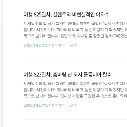
리스마스 이브라서 그런지 거리는 한산했다. 잠시 거리를 걷..
여행 825일차, 살렌토의 비현실적인 야자수
세계일주를 할 당시 짤막한 형태로 틈틈이 올렸던 '실시간 여행기
합니다. 시간이 너무 지나버려 비록 '뒤늦은 여행기'가 되었지만
록으로 남기려 합니다. 잠깐 스쳐 지나갈 줄 알았던 칼리(Cali)
도 나의 의지와 관계가 없는 몸치라 살사는 더 이상 배울 수 없었
928일 세계일주/실시간 여행기
5년 전
종원이형은 춤바람이 아주 단단히 났던 것인지 칼리에서 더 지내겠다
다. 칼리에서 출발한 버스는 아르메니아(Armenia)에 도착했고
했다. 살렌토에는 점심시간을 훌쩍 넘겨 도착했다. ..
여행 823일차, 춤바람 난 도시 콜롬비아 칼리
세계일주를 할 당시 짤막한 형태로 틈틈이 올렸던 '실시간 여행기
합니다. 시간이 너무 지나버려 비록 '뒤늦은 여행기'가 되었지만
록으로 남기려 합니다. 인디오 시장을 구경한 후 숙소로 돌아와 
르긴 했지만 심심했던 터라 떠남이 아주 아쉽진 않았다. 이럴 때
928일 세계일주/실시간 여행기
5년 전
다. 묵직한 배낭을 메고 왔던 길을 다시 걸어 버스터미널이 있는
북적이는 듯 보였지만 이미 충분히 구경했기에 빠르게 지나쳤다.
(Tulcan)이라는 도시로 가야 하는데 어찌 된 일인지 ..