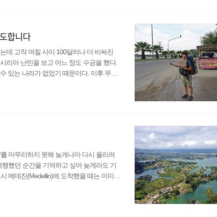
과 캄보디아를 몇 번 여행했지만 정보를 공유
느끼고 있지..
기도합니다
는데 고작 며칠 사이 100달러나 더 비싸진
시리아 난민을 보고 어느 정도 수긍을 했다.
수 있는 나라가 없었기 때문이다. 이후 무작
이동할 수 있을 것 같다는 추측만으로 히치하
 낯선 동네를 걷다 사람들에게 물었지만, 이집
게 여기까지 왔는데 육로로 이동할 수 없다는
노점에서..
'를 마무리하지 못해 늦게나마 다시 올리려
 여행했던 순간을 기억하고 싶어 늦게라도 기
시 메데진(Medellin)에 도착했을 때는 이미
인'이라 부르는 게 맞으나 콜롬비아식 스페인
어를 사용하는 남미라고 해도 발음의 차이가
 메데진은 굉장히 큰 도시라고 들었으나 크