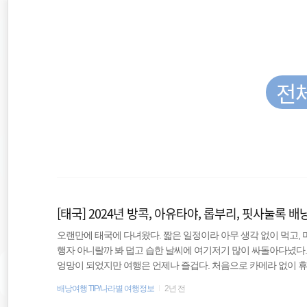
재
본
문
검
위
으
색
로
바
치
로
가
전
::
기
동남아 배낭여행
필리핀
[태국] 2024년 방콕, 아유타야, 롭부리, 핏사눌록 
해외여행
오랜만에 태국에 다녀왔다. 짧은 일정이라 아무 생각 없이 먹고,
행자 아니랄까 봐 덥고 습한 날씨에 여기저기 많이 싸돌아다녔다
동남아시아
엉망이 되었지만 여행은 언제나 즐겁다. 처음으로 카메라 없이 휴
처럼 진득하게 여행한 것은 아니지만 처음으로 여행한 지역도 있어
배낭여행 TIP/나라별 여행정보
2년 전
배낭여행
행정보로 남겨본다. 과거에 썼던 글을 살펴보니 2018년에 태국