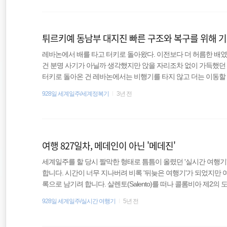
다. 2018년 태국, 캄보디아 배낭여행 최신 정보 업데이트태국
세계여행
해 본 적이 많지 않다. 물론 갈 때마다 예전과 많이 다르지 않다고 
튀르키예 동남부 대지진 빠른 구조와 복구를 위해 
동남아
레바논에서 배를 타고 터키로 돌아왔다. 이전보다 더 허름한 배였
여행
건 분명 사기가 아닐까 생각했지만 앉을 자리조차 없이 가득했던 
터키로 돌아온 건 레바논에서는 비행기를 타지 않고 더는 이동할 
정 터키의 동쪽으로 향했다. 동쪽 끝에 있는 항구에서 어디론가 
928일 세계일주/세계정복기
3년 전
이킹을 했다. 그렇게 여행자도 없는 어느 항구 도시에 도착했다.
트로 가는 배는 이제 없다는 안타까운 소식만 전해 들었다. 힘들
허탈함에 광장에서 한참 동안 멍 때렸다. 광장에 자리 잡고 있던 
여행 827일차, 메데인이 아닌 '메데진'
세계일주를 할 당시 짤막한 형태로 틈틈이 올렸던 '실시간 여행기
합니다. 시간이 너무 지나버려 비록 '뒤늦은 여행기'가 되었지만
록으로 남기려 합니다. 살렌토(Salento)를 떠나 콜롬비아 제2의 도
해가 떨어져 어두워진 뒤였다. 이 도시는 원래 스페인어로 '메데
928일 세계일주/실시간 여행기
5년 전
어로는 '메데진'이라고 부른다는 것을 알게 되었다. 같은 스페인
있다고 하는데 아마 아르헨티나였다면 '메데쉰'정도 되었으려나?