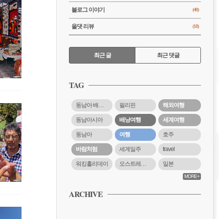
블로그 이야기
(48)
올댓 리뷰
(18)
RECENTLY
최근 글
최근 댓글
최
근
TAG
글
동남아 배낭여행
필리핀
해외여행
동남아시아
배낭여행
세계여행
동남아
여행
호주
바람처럼
세계일주
travel
워킹홀리데이
오스트레일리아
일본
MORE+
ARCHIVE