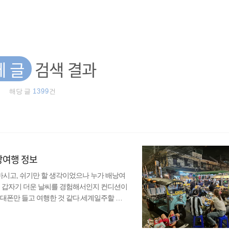
체 글
검색 결과
해당 글
1399
건
배낭여행 정보
 마시고, 쉬기만 할 생각이었으나 누가 배낭여
. 갑자기 더운 날씨를 경험해서인지 컨디션이
대폰만 들고 여행한 것 같다.세계일주할 때
서 오랜만에 블로그에 글도 쓸 겸 태국 여
 북부와 캄보디아 프놈펜을 잠깐 여행했었