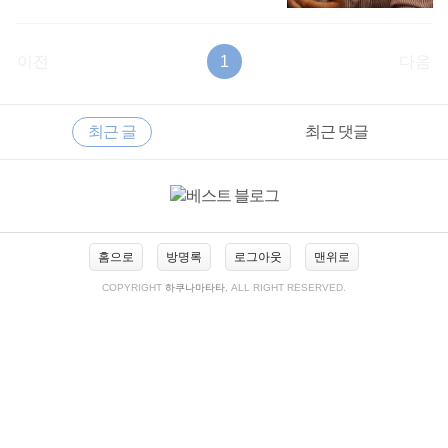
이전
1
다음
RECENTLY
사
최근 글
최근 댓글
이
드
바
최
근
글
홈으로
방명록
로그아웃
맨위로
COPYRIGHT
하쿠나마타타
, ALL RIGHT RESERVED.