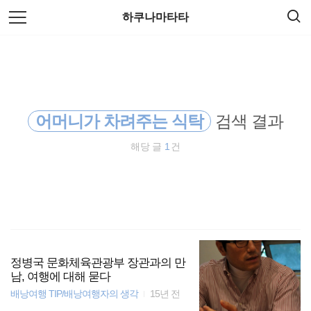
검
본
하쿠나마타타
색
문
으
로
세계여행
바
로
방명록
가
travel
기
어머니가 차려주는 식탁
검색 결과
호주
해당 글
1
건
동남아 배낭여행
세계일주
워킹홀리데이
배낭여행
정병국 문화체육관광부 장관과의 만
남, 여행에 대해 묻다
배낭여행 TIP/배낭여행자의 생각
15년 전
여행