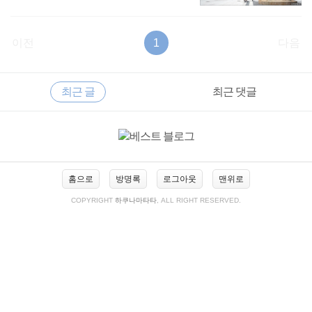
이전
1
다음
RECENTLY
사
최근 글
최근 댓글
이
드
바
최
근
글
홈으로
방명록
로그아웃
맨위로
COPYRIGHT
하쿠나마타타
, ALL RIGHT RESERVED.