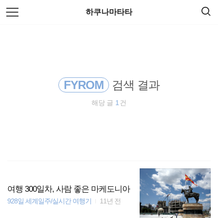
검
본
하쿠나마타타
색
문
으
로
동남아시아
바
로
방명록
가
세계여행
기
FYROM
검색 결과
일본
해당 글
1
건
해외여행
오스트레일리아
워킹홀리데이
세계일주
여행 300일차, 사람 좋은 마케도니아
928일 세계일주/실시간 여행기
11년 전
필리핀