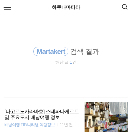
검
본
하쿠나마타타
색
문
으
로
여행
바
로
방명록
가
오스트레일리아
기
Martakert
검색 결과
배낭여행
해당 글
1
건
travel
필리핀
세계여행
세계일주
[나고르노카라바흐] 스테파나케르트
및 주요도시 배낭여행 정보
배낭여행 TIP/나라별 여행정보
11년 전
동남아 배낭여행