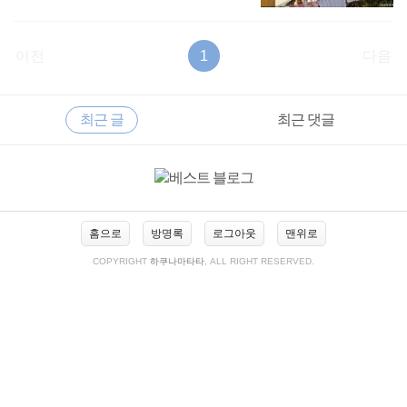
이전
1
다음
RECENTLY
사
최근 글
최근 댓글
이
드
바
최
근
글
홈으로
방명록
로그아웃
맨위로
COPYRIGHT
하쿠나마타타
, ALL RIGHT RESERVED.