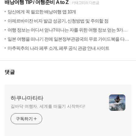
배낭여행 TIP
여행준비 A to Z
카테고리의 다른글
(6)
20
당신에게 꼭 필요한 배낭여행 앱 10개
(10)
20
아제르바이잔 비자 발급 성공기, 신청방법 및 주의할 점
20
여행 정보는 어디서 얻나? 떠나는 자를 위한 여행 정보 얻는 9가지 방법
20
일본 여행을 떠나기 전에 일본정부관광국의 무료 가이드북을 다운 받자
(13)
20
마추픽추의 나라 페루 소개, 페루 공식 관광 안내 사이트
댓글
하쿠나마타타
길바닥 여행자, 세계를 떠돌기 시작하다!
구독하기