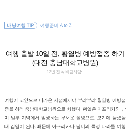
검
본
색
문
으
로
세계일주
바
배낭여행 TIP
여행준비 A to Z
로
방명록
가
배낭여행
기
동남아
여행 출발 10일 전, 황열병 예방접종 하기
(대전 충남대학교병원)
travel
by
12년 전
바람처럼~
세계여행
동남아 배낭여행
여행이 코앞으로 다가온 시점에서야 부랴부랴 황열병 예방접
워킹홀리데이
종을 하러 충남대학교병원으로 향했다. 황열은 아프리카와 남
미 일부 지역에서 발생하는 무서운 질병으로, 모기에 물렸을
필리핀
때 감염이 된다. 때문에 아프리카나 남미의 특정 나라를 여행