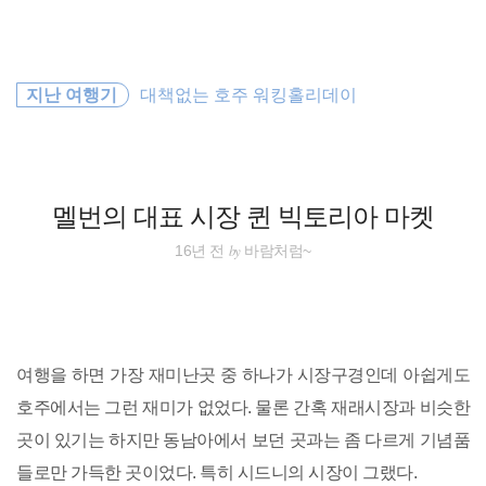
검
본
색
문
으
로
워킹홀리데이
바
지난 여행기
대책없는 호주 워킹홀리데이
로
방명록
가
바람처럼
기
동남아
멜번의 대표 시장 퀸 빅토리아 마켓
travel
by
16년 전
바람처럼~
세계일주
오스트레일리아
여행을 하면 가장 재미난곳 중 하나가 시장구경인데 아쉽게도
호주
호주에서는 그런 재미가 없었다. 물론 간혹 재래시장과 비슷한
곳이 있기는 하지만 동남아에서 보던 곳과는 좀 다르게 기념품
동남아 배낭여행
들로만 가득한 곳이었다. 특히 시드니의 시장이 그랬다.