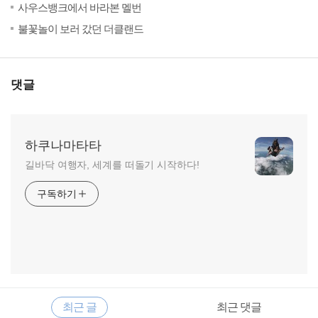
(37)
201
사우스뱅크에서 바라본 멜번
(36)
201
불꽃놀이 보러 갔던 더클랜드
댓글
하쿠나마타타
길바닥 여행자, 세계를 떠돌기 시작하다!
구독하기
RECENTLY
사
최근 글
최근 댓글
이