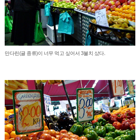
만다린(귤 종류)이 너무 먹고 싶어서 3불치 샀다.