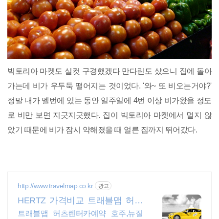
빅토리아 마켓도 실컷 구경했겠다 만다린도 샀으니 집에 돌아
가는데 비가 우두둑 떨어지는 것이었다. '와~ 또 비오는거야?'
정말 내가 멜번에 있는 동안 일주일에 4번 이상 비가왔을 정도
로 비만 보면 지긋지긋했다. 집이 빅토리아 마켓에서 멀지 않
았기 때문에 비가 잠시 약해졌을 때 얼른 집까지 뛰어갔다.
http://www.travelmap.co.kr
광고
HERTZ 가격비교 트래블맵 허츠
렌터카 10% 추가 할인
트래블맵 허츠렌터카예약 호주,뉴질