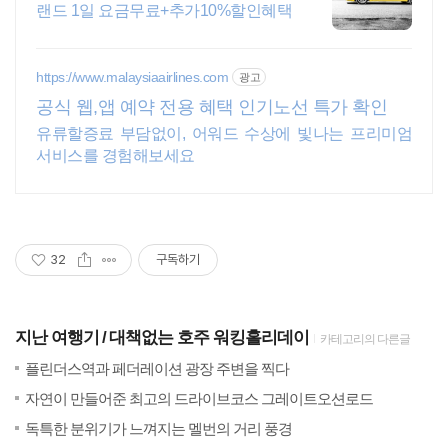
랜드 1일 요금무료+추가10%할인혜택
https://www.malaysiaairlines.com
광고
공식 웹,앱 예약 전용 혜택 인기노선 특가 확인
유류할증료 부담없이, 어워드 수상에 빛나는 프리미엄
서비스를 경험해보세요
32
구독하기
지난 여행기
대책없는 호주 워킹홀리데이
카테고리의 다른글
(12)
201
플린더스역과 페더레이션 광장 주변을 찍다
(42)
201
자연이 만들어준 최고의 드라이브코스 그레이트오션로드
(26)
201
독특한 분위기가 느껴지는 멜번의 거리 풍경