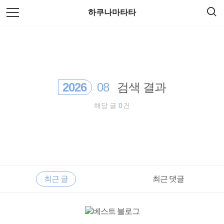
검
본
하쿠나마타타
색
문
으
로
여행
바
로
방명록
가
세계여행
기
2026
08
검색 결과
필리핀
해당 글
0
건
travel
일본
동남아 배낭여행
RECENTLY
사
최근 글
최근 댓글
이
세계일주
드
바
최
호주
근