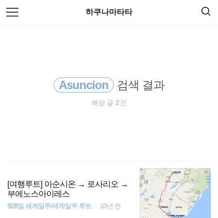
검
본
하쿠나마타타
색
문
으
로
바람처럼
바
로
방명록
가
travel
기
Asuncion
검색 결과
배낭여행
해당 글
2
건
동남아시아
오스트레일리아
일본
필리핀
[여행루트] 아순시온 → 로사리오 →
부에노스아이레스
928일 세계일주/세계일주 루트
10년 전
동남아