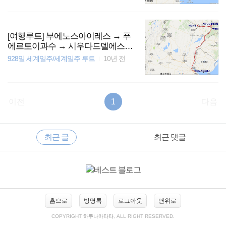
[여행루트] 부에노스아이레스 → 푸
에르토이과수 → 시우다드델에스테
→ 아순시온
928일 세계일주/세계일주 루트
10년 전
이전
1
다음
RECENTLY
사
최근 글
최근 댓글
이
드
바
최
근
글
홈으로
방명록
로그아웃
맨위로
COPYRIGHT
하쿠나마타타
, ALL RIGHT RESERVED.