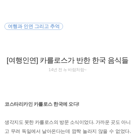
검
본
색
문
으
로
세계여행
바
여행과 인연 그리고 추억
로
방명록
가
바람처럼
기
필리핀
[여행인연] 카를로스가 반한 한국 음식들
동남아 배낭여행
by
14년 전
바람처럼~
오스트레일리아
동남아
코스타리카인 카를로스 한국에 오다!
배낭여행
생각지도 못한 카를로스의 방문 소식이었다. 가까운 곳도 아니
travel
고 무려 독일에서 날아온다는데 깜짝 놀라지 않을 수 없었다.