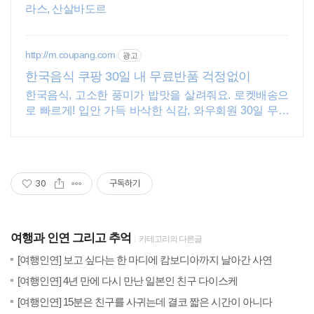
라스, 산살바도르
http://m.coupang.com
광고
한국음식 쿠팡 30일 내 무료반품 걱정없이
한국음식, 고소한 풍미가 밥맛을 살려줘요. 로켓배송으
로 빠르게! 입안 가득 바삭한 식감, 와우회원 30일 무료
반품으로 부담없이 경험하세요.
30
구독하기
여행과 인연 그리고 추억
카테고리의 다른글
(22)
20
[여행인연] 보고 싶다는 한 마디에 캄보디아까지 날아간 사연
(13)
20
[여행인연] 4년 만에 다시 만난 일본인 친구 다이스케
(18)
20
[여행인연] 15분은 친구를 사귀는데 결코 짧은 시간이 아니다