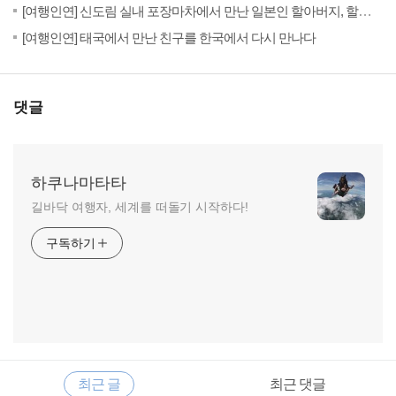
(8)
201
[여행인연] 신도림 실내 포장마차에서 만난 일본인 할아버지, 할머니
(20)
201
[여행인연] 태국에서 만난 친구를 한국에서 다시 만나다
댓글
하쿠나마타타
길바닥 여행자, 세계를 떠돌기 시작하다!
구독하기
RECENTLY
사
최근 글
최근 댓글
이