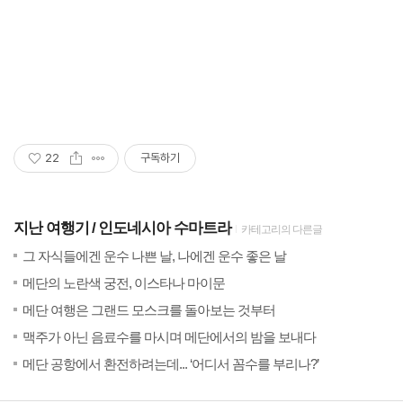
22
구독하기
지난 여행기
인도네시아 수마트라
카테고리의 다른글
(18)
20
그 자식들에겐 운수 나쁜 날, 나에겐 운수 좋은 날
(9)
20
메단의 노란색 궁전, 이스타나 마이문
(4)
201
메단 여행은 그랜드 모스크를 돌아보는 것부터
(10)
20
맥주가 아닌 음료수를 마시며 메단에서의 밤을 보내다
(16)
20
메단 공항에서 환전하려는데... ‘어디서 꼼수를 부리나?’