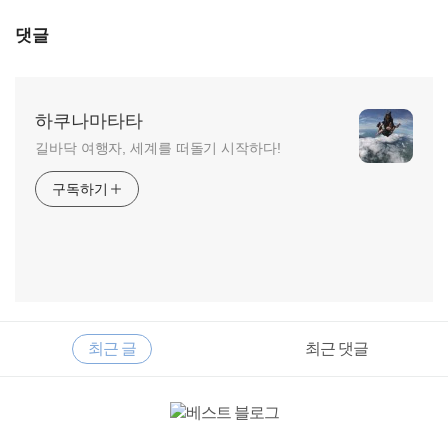
댓글
하쿠나마타타
길바닥 여행자, 세계를 떠돌기 시작하다!
구독하기
RECENTLY
사
최근 글
최근 댓글
이
드
바
최
근
글