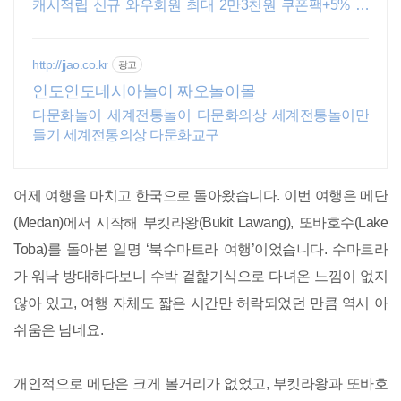
캐시적립 신규 와우회원 최대 2만3천원 쿠폰팩+5% 추
가적립 혜택! 여행도 이제 쿠팡에서!
http://jjao.co.kr
광고
인도인도네시아놀이 짜오놀이몰
다문화놀이 세계전통놀이 다문화의상 세계전통놀이만
들기 세계전통의상 다문화교구
어제 여행을 마치고 한국으로 돌아왔습니다. 이번 여행은 메단
(Medan)에서 시작해 부킷라왕(Bukit Lawang), 또바호수(Lake
Toba)를 돌아본 일명 ‘북수마트라 여행’이었습니다. 수마트라
가 워낙 방대하다보니 수박 겉핥기식으로 다녀온 느낌이 없지
않아 있고, 여행 자체도 짧은 시간만 허락되었던 만큼 역시 아
쉬움은 남네요.
개인적으로 메단은 크게 볼거리가 없었고, 부킷라왕과 또바호