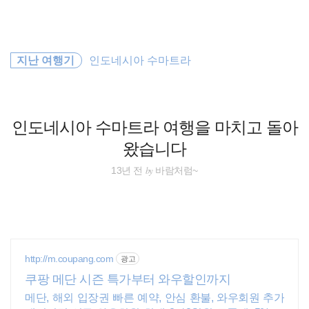
검
본
색
문
으
로
워킹홀리데이
바
지난 여행기
인도네시아 수마트라
로
방명록
가
세계일주
기
travel
인도네시아 수마트라 여행을 마치고 돌아
왔습니다
일본
by
13년 전
바람처럼~
여행
오스트레일리아
필리핀
http://m.coupang.com
광고
쿠팡 메단 시즌 특가부터 와우할인까지
호주
메단, 해외 입장권 빠른 예약, 안심 환불, 와우회원 추가