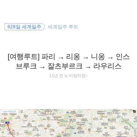
검
본
색
문
으
로
해외여행
바
928일 세계일주
세계일주 루트
로
방명록
가
필리핀
기
배낭여행
[여행루트] 파리 → 리옹 → 니옹 → 인스
브루크 → 잘츠부르크 → 라우리스
세계여행
by
11년 전
바람처럼~
세계일주
워킹홀리데이
바람처럼
동남아시아