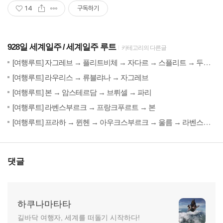
14
구독하기
928일 세계일주
세계일주 루트
카테고리의 다른글
20
[여행루트] 자그레브 → 플리트비체 → 자다르 → 스플리트 → 두브로브니크
(0)
20
[여행루트] 라우리스 → 류블랴나 → 자그레브
(1)
20
[여행루트] 본 → 암스테르담 → 브뤼셀 → 파리
(4)
20
[여행루트] 라벤스부르크 → 프랑크푸르트 → 본
20
[여행루트] 프라하 → 뮌헨 → 아우크스부르크 → 울름 → 라벤스부르크
댓글
하쿠나마타타
길바닥 여행자, 세계를 떠돌기 시작하다!