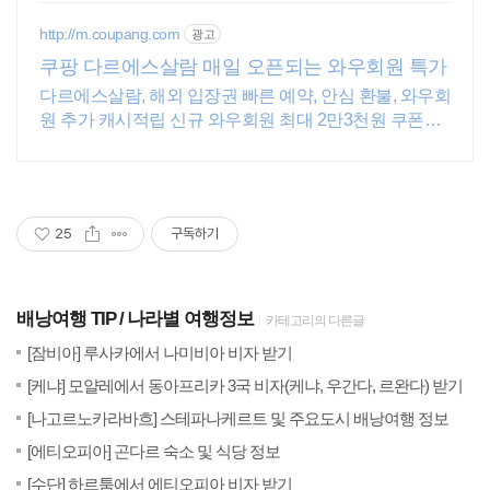
한 시공경험을 가진 전문성있는 기업
http://m.coupang.com
광고
쿠팡 다르에스살람 매일 오픈되는 와우회원 특가
다르에스살람, 해외 입장권 빠른 예약, 안심 환불, 와우회
원 추가 캐시적립 신규 와우회원 최대 2만3천원 쿠폰팩+
5% 추가적립 혜택! 여행도 이제 쿠팡에서!
25
구독하기
배낭여행 TIP
나라별 여행정보
카테고리의 다른글
(5)
20
[잠비아] 루사카에서 나미비아 비자 받기
(3)
20
[케냐] 모얄레에서 동아프리카 3국 비자(케냐, 우간다, 르완다) 받기
(15)
20
[나고르노카라바흐] 스테파나케르트 및 주요도시 배낭여행 정보
(2)
201
[에티오피아] 곤다르 숙소 및 식당 정보
(4)
201
[수단] 하르툼에서 에티오피아 비자 받기