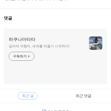
댓글
하쿠나마타타
길바닥 여행자, 세계를 떠돌기 시작하다!
구독하기
RECENTLY
사
최근 글
최근 댓글
이
드
바
최