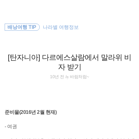
검
본
색
문
으
로
해외여행
바
배낭여행 TIP
나라별 여행정보
로
방명록
가
호주
기
필리핀
[탄자니아] 다르에스살람에서 말라위 비
자 받기
워킹홀리데이
by
10년 전
바람처럼~
여행
세계일주
준비물(2016년 2월 현재)
바람처럼
- 여권
동남아 배낭여행