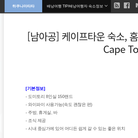
현
하쿠나마타타
배낭여행 TIP/배낭여행자 숙소정보
본
문
검
으
재
색
로
바
위
[남아공] 케이프타운 숙소, 
로
가
기
치
Cape To
::
필리핀
해외여행
[기본정보]
- 도미토리 8인실 150랜드
호주
- 와이파이 사용가능(속도 괜찮은 편)
- 주방, 휴게실, 바
세계여행
- 조식 제공
- 시내 중심가에 있어 어디든 쉽게 갈 수 있는 좋은 위치
동남아 배낭여행