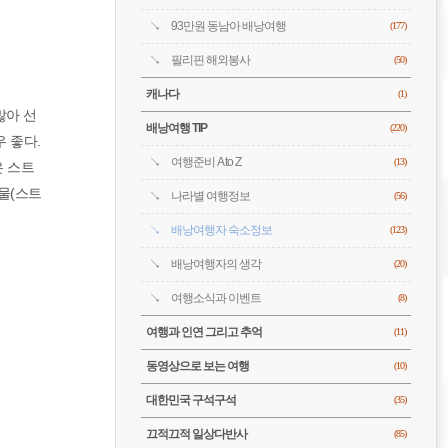
93만원 동남아 배낭여행
(177)
필리핀 해외봉사
(50)
캐나다
(1)
많아 선
배낭여행 TIP
(220)
 좋다.
여행준비 A to Z
(13)
은 스트
건물(스트
나라별 여행정보
(56)
배낭여행자 숙소정보
(123)
배낭여행자의 생각
(20)
여행소식과 이벤트
(8)
여행과 인연 그리고 추억
(11)
동영상으로 보는 여행
(10)
대한민국 구석구석
(35)
끄적끄적 일상다반사
(85)