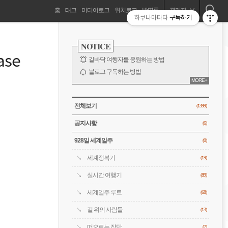
네
홈
태그
미디어로그
위치로그
방명록
관리자
하쿠나마타타
구독하기
길바닥 여행자, 세계를 떠돌기 시작하다!
비
사
이
NOTICE
드
게
se
바
길바닥 여행자를 응원하는 방법
이
블로그 구독하는 방법
MORE+
바람처럼은 누구?
션
전체 보기
CATEGORY
전체보기
(1399)
공지사항
(6)
928일 세계일주
(0)
세계정복기
(19)
실시간 여행기
(89)
세계일주 루트
(68)
길 위의 사람들
(13)
떠오르는 잡담
(7)