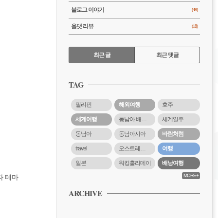
블로그 이야기
(48)
올댓 리뷰
(18)
RECENTLY
최근 글
최근 댓글
최
근
TAG
글
필리핀
해외여행
호주
세계여행
동남아 배낭여행
세계일주
동남아
동남아시아
바람처럼
travel
오스트레일리아
여행
일본
워킹홀리데이
배낭여행
MORE+
다 테마
ARCHIVE