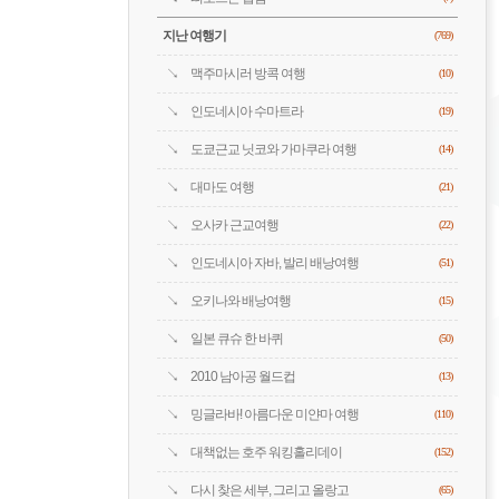
지난 여행기
(769)
맥주마시러 방콕 여행
(10)
인도네시아 수마트라
(19)
도쿄근교 닛코와 가마쿠라 여행
(14)
대마도 여행
(21)
오사카 근교여행
(22)
인도네시아 자바, 발리 배낭여행
(51)
오키나와 배낭여행
(15)
일본 큐슈 한 바퀴
(50)
2010 남아공 월드컵
(13)
밍글라바! 아름다운 미얀마 여행
(110)
대책없는 호주 워킹홀리데이
(152)
다시 찾은 세부, 그리고 올랑고
(65)