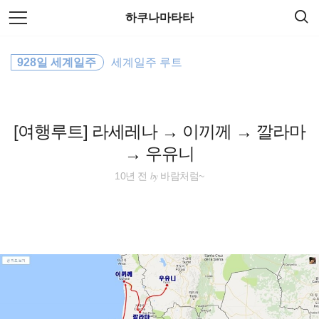
검
본
하쿠나마타타
색
문
으
로
travel
바
928일 세계일주
세계일주 루트
로
방명록
가
호주
기
일본
[여행루트] 라세레나 → 이끼께 → 깔라마
→ 우유니
세계일주
by
10년 전
바람처럼~
해외여행
동남아시아
동남아
동남아 배낭여행