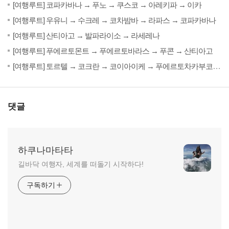
201
[여행루트] 코파카바나 → 푸노 → 쿠스코 → 아레키파 → 이카
(0)
201
[여행루트] 우유니 → 수크레 → 코차밤바 → 라파스 → 코파카바나
(0)
201
[여행루트] 산티아고 → 발파라이소 → 라세레나
(0)
201
[여행루트] 푸에르토몬트 → 푸에르토바라스 → 푸콘 → 산티아고
201
[여행루트] 토르텔 → 코크란 → 코이아이케 → 푸에르토차카부코 → 푸에르토몬트
댓글
하쿠나마타타
길바닥 여행자, 세계를 떠돌기 시작하다!
구독하기