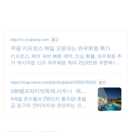
http://m.coupang.com
광고
쿠팡 키프로스 매일 오픈되는 와우회원 특가
키프로스, 해외 숙박 빠른 예약, 안심 환불, 와우회원 추
가 캐시적립 신규 와우회원 최대 2만3천원 쿠폰팩+5%
추가적립 혜택! 여행도 이제 쿠팡에서!
https://map.naver.com/p/entry/place/1096378163
광고
190평프라이빗독채,사우나 예쁜
4계절 온수수영장 힐링
4계절 온수풀과 250인치 홈극장! 호텔
급 침구와 안마의자로 완성하는 프리
미엄독채 별빛 자쿠지와 불멍의 낭만!
스타일러와 사우나로 완성하는 세심
한 배려의 감성숙소