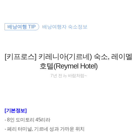
검
본
색
문
으
로
호주
바
배낭여행 TIP
배낭여행자 숙소정보
로
방명록
가
해외여행
기
세계일주
[키프로스] 키레니아(기르네) 숙소, 레이멜
호텔(Reymel Hotel)
동남아시아
by
7년 전
바람처럼~
travel
바람처럼
[기본정보]
워킹홀리데이
- 8인 도미토리 45리라
- 페리 터미널, 기르네 성과 가까운 위치
동남아