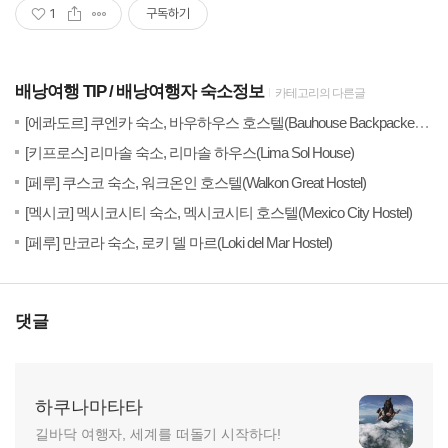
1
구독하기
배낭여행 TIP
배낭여행자 숙소정보
카테고리의 다른글
20
[에콰도르] 쿠엔카 숙소, 바우하우스 호스텔(Bauhouse Backpacker Hostel)
(2)
20
[키프로스] 리마솔 숙소, 리마솔 하우스(Lima Sol House)
(3)
20
[페루] 쿠스코 숙소, 워크온인 호스텔(Walkon Great Hostel)
(2)
20
[멕시코] 멕시코시티 숙소, 멕시코시티 호스텔(Mexico City Hostel)
(2)
20
[페루] 만코라 숙소, 로키 델 마르(Loki del Mar Hostel)
댓글
하쿠나마타타
길바닥 여행자, 세계를 떠돌기 시작하다!