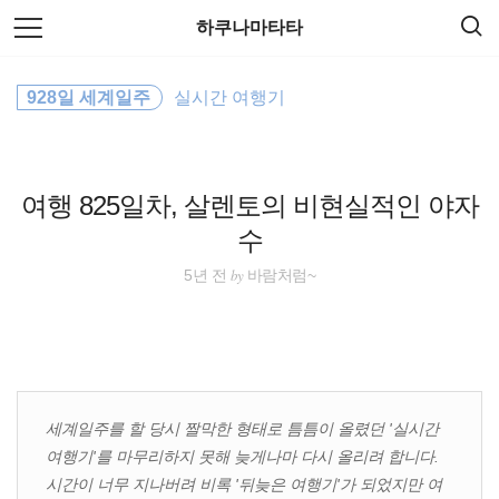
검
본
하쿠나마타타
색
문
으
로
여행
바
928일 세계일주
실시간 여행기
로
방명록
가
세계여행
기
호주
여행 825일차, 살렌토의 비현실적인 야자
수
세계일주
by
5년 전
바람처럼~
필리핀
동남아시아
해외여행
세계일주를 할 당시 짤막한 형태로 틈틈이 올렸던 '실시간
여행기'를 마무리하지 못해 늦게나마 다시 올리려 합니다.
동남아 배낭여행
시간이 너무 지나버려 비록 '뒤늦은 여행기'가 되었지만 여