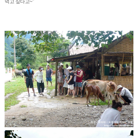
먹고 싶다고~"