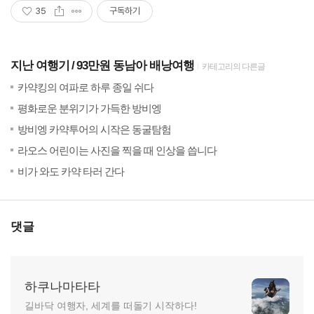
35
구독하기
지난 여행기
93만원 동남아 배낭여행
카테고리의 다른글
(30)
201
카약킹의 여파로 하루 종일 쉬다
(26)
201
평화로운 분위기가 가득한 방비엥
(24)
201
방비엥 카약투어의 시작은 동굴탐험
(65)
201
라오스 어린이는 사진을 찍을 때 인상을 씁니다
(35)
201
비가 와도 카약 타러 간다
댓글
하쿠나마타타
길바닥 여행자, 세계를 떠돌기 시작하다!