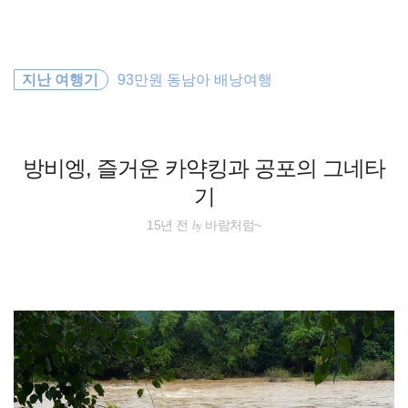
검
본
색
문
으
로
동남아
바
지난 여행기
93만원 동남아 배낭여행
로
방명록
가
필리핀
기
배낭여행
방비엥, 즐거운 카약킹과 공포의 그네타
기
여행
by
15년 전
바람처럼~
해외여행
세계여행
워킹홀리데이
오스트레일리아