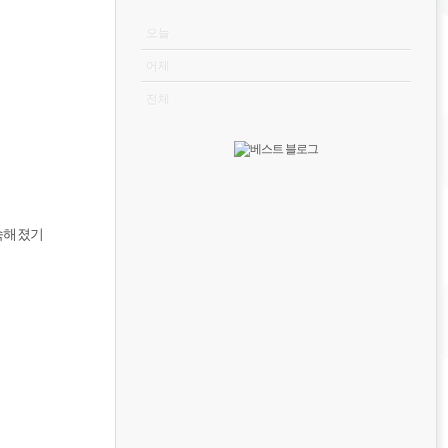
VISITOR
오늘
어제
전체
숙해졌기