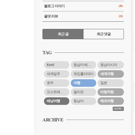
블로그 이야기
(48)
올댓 리뷰
(18)
RECENTLY
최근 글
최근 댓글
최
근
TAG
글
travel
동남아 배낭여행
동남아시아
세계일주
워킹홀리데이
세계여행
호주
여행
일본
오스트레일리아
필리핀
바람처럼
배낭여행
동남아
해외여행
MORE+
ARCHIVE