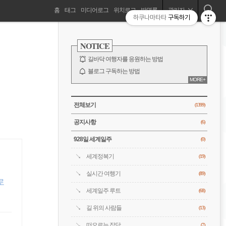
네
홈
태그
미디어로그
위치로그
방명록
관리자
하쿠나마타타
구독하기
길바닥 여행자, 세계를 떠돌기 시작하다!
비
사
이
NOTICE
드
게
바
길바닥 여행자를 응원하는 방법
이
블로그 구독하는 방법
MORE+
바람처럼은 누구?
션
전체 보기
CATEGORY
전체보기
(1399)
공지사항
(6)
928일 세계일주
(0)
세계정복기
(19)
실시간 여행기
(89)
로
세계일주 루트
(68)
길 위의 사람들
(13)
떠오르는 잡담
(7)