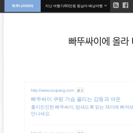
현
하쿠나마타타
지난 여행기/93만원 동남아 배낭여행
본
문
검
으
재
색
로
바
위
로
가
빠뚜싸이에 올라
기
치
::
travel
동남아 배낭여행
http://www.coupang.com
광고
동남아시아
빠뚜싸이 쿠팡 가슴 울리는 감동과 여운
흥미진진한 빠뚜싸이, 밤새도록 읽는 재미에 빠져보
세계일주
만나세요.
워킹홀리데이