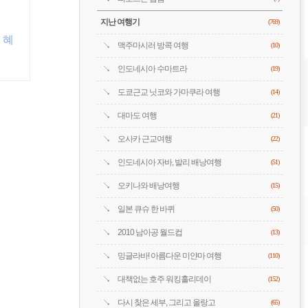
지난 여행기
(769)
 혜
맥주마시러 방콕 여행
(10)
인도네시아 수마트라
(19)
도쿄근교 닛코와 가마쿠라 여행
(14)
대마도 여행
(21)
오사카 근교여행
(22)
인도네시아 자바, 발리 배낭여행
(51)
오키나와 배낭여행
(15)
일본 큐슈 한 바퀴
(50)
2010 남아공 월드컵
(13)
밍글라바! 아름다운 미얀마 여행
(110)
대책없는 호주 워킹홀리데이
(152)
다시 찾은 세부, 그리고 올랑고
(65)