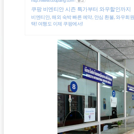
http://www.coupang.com
광고
세계여행
쿠팡 비엔티안 시즌 특가부터 와우할인까지
비엔티안, 해외 숙박 빠른 예약, 안심 환불, 와우회
호주
택! 여행도 이제 쿠팡에서!
여행