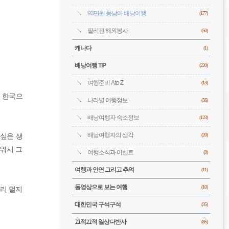
93만원 동남아 배낭여행
(177)
필리핀 해외봉사
(50)
캐나다
(1)
배낭여행 TIP
(220)
여행준비 A to Z
(13)
 한국으
나라별 여행정보
(56)
배낭여행자 숙소정보
(123)
배낭여행자의 생각
 싶은 생
(20)
워서 그
여행소식과 이벤트
(8)
여행과 인연 그리고 추억
(11)
동영상으로 보는 여행
(10)
리 멀지
대한민국 구석구석
(35)
끄적끄적 일상다반사
(85)