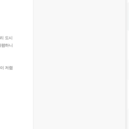
리 도시
 저렴하니
격이 저렴