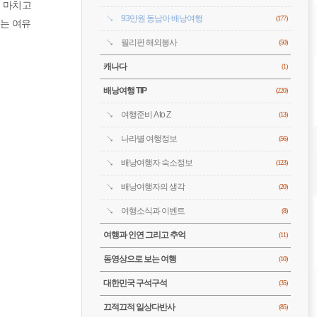
 마치고
93만원 동남아 배낭여행
(177)
먹는 여유
필리핀 해외봉사
(50)
캐나다
(1)
배낭여행 TIP
(220)
여행준비 A to Z
(13)
나라별 여행정보
(56)
배낭여행자 숙소정보
(123)
배낭여행자의 생각
(20)
여행소식과 이벤트
(8)
여행과 인연 그리고 추억
(11)
동영상으로 보는 여행
(10)
대한민국 구석구석
(35)
끄적끄적 일상다반사
(85)