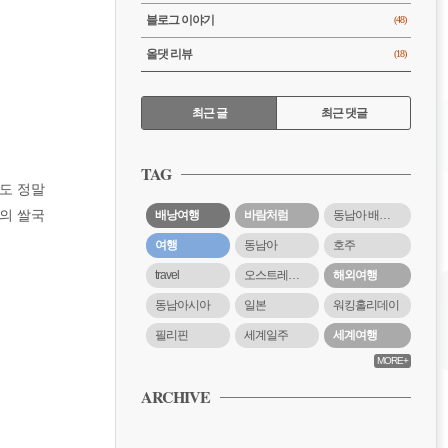
블로그 이야기
(48)
올댓 리뷰
(18)
RECENTLY
최근 글
최근 댓글
최
근
TAG
글
도 정말
라의 쌀국
배낭여행
바람처럼
동남아 배낭여행
여행
동남아
호주
travel
오스트레일리아
해외여행
동남아시아
일본
워킹홀리데이
필리핀
세계일주
세계여행
MORE+
ARCHIVE