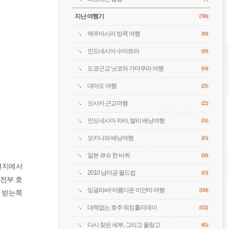
지난 여행기
(769)
맥주마시러 방콕 여행
(10)
인도네시아 수마트라
(19)
도쿄근교 닛코와 가마쿠라 여행
(14)
대마도 여행
(21)
오사카 근교여행
(22)
인도네시아 자바, 발리 배낭여행
(51)
오키나와 배낭여행
(15)
일본 큐슈 한 바퀴
(50)
 현지에서
2010 남아공 월드컵
(13)
 전부 호
밍글라바! 아름다운 미얀마 여행
(110)
서 받는쪽
대책없는 호주 워킹홀리데이
(152)
다시 찾은 세부, 그리고 올랑고
(65)