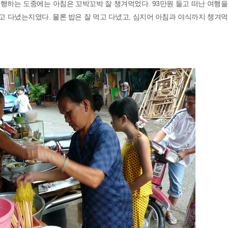
행하는 도중에는 아침은 꼬박꼬박 잘 챙겨먹었다. 93만원 들고 떠난 여행을
고 다녔는지였다. 물론 밥은 잘 먹고 다녔고, 심지어 아침과 야식까지 챙겨