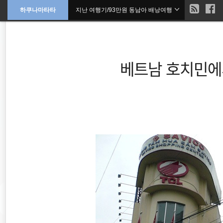
현
하쿠나마타타
지난 여행기/93만원 동남아 배낭여행
본
문
검
으
재
색
로
바
위
로
가
베트남 호치민에
기
치
::
배낭여행
바람처럼
동남아 배낭여행
여행
동남아