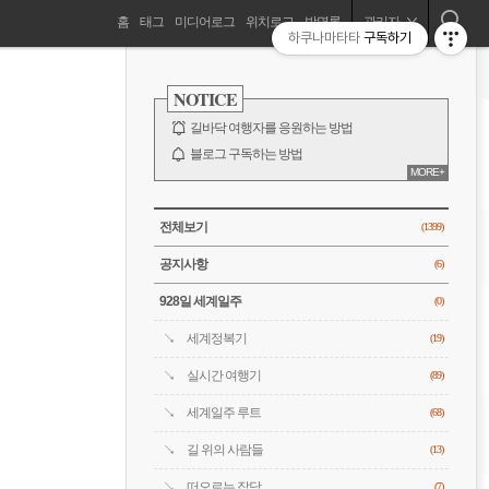
네
홈
태그
미디어로그
위치로그
방명록
관리자
하쿠나마타타
구독하기
길바닥 여행자, 세계를 떠돌기 시작하다!
비
사
이
NOTICE
드
게
바
길바닥 여행자를 응원하는 방법
이
블로그 구독하는 방법
MORE+
바람처럼은 누구?
션
전체 보기
CATEGORY
전체보기
(1399)
공지사항
(6)
928일 세계일주
(0)
세계정복기
(19)
실시간 여행기
(89)
세계일주 루트
(68)
길 위의 사람들
(13)
떠오르는 잡담
(7)