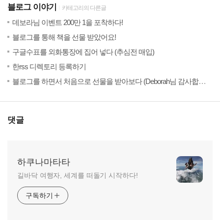
블로그 이야기
카테고리의 다른글
(33)
200
데보라님 이벤트 200만 1을 포착하다!
(44)
20
블로그를 통해 책을 선물 받았어요!
(18)
20
구글수표를 외화통장에 집어 넣다 (추심전 매입)
(20)
20
한rss 디렉토리 등록하기
(
20
블로그를 하면서 처음으로 선물을 받아보다 (Deborah님 감사합니다!)
댓글
하쿠나마타타
길바닥 여행자, 세계를 떠돌기 시작하다!
구독하기