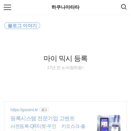
검
본
하쿠나마타타
색
문
으
로
세계여행
바
블로그 이야기
로
방명록
가
세계일주
기
동남아
마이 믹시 등록
오스트레일리아
by
17년 전
바람처럼~
해외여행
travel
워킹홀리데이
https://govent.kr
광고
등록시스템 전문기업 고벤트
배낭여행
사전등록-QR티켓-무인 키오스크-출