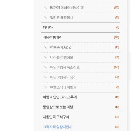
93만원 동남아 배낭여행
(177)
필리핀 해외봉사
(50)
캐나다
(1)
배낭여행 TIP
(220)
여행준비 A to Z
(13)
나라별 여행정보
(56)
배낭여행자 숙소정보
(123)
배낭여행자의 생각
(20)
여행소식과 이벤트
(8)
여행과 인연 그리고 추억
(11)
동영상으로 보는 여행
(10)
대한민국 구석구석
(35)
끄적끄적 일상다반사
(85)