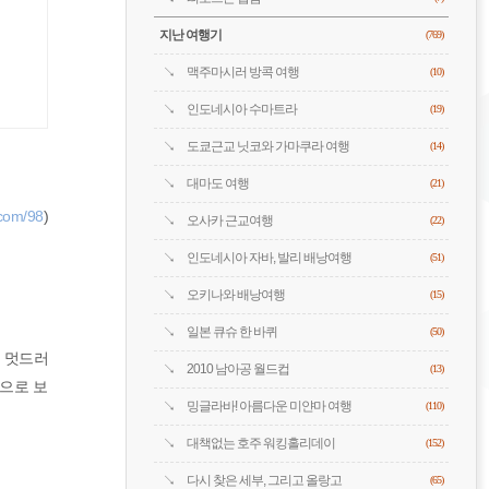
지난 여행기
(769)
맥주마시러 방콕 여행
(10)
인도네시아 수마트라
(19)
도쿄근교 닛코와 가마쿠라 여행
(14)
대마도 여행
(21)
y.com/98
)
오사카 근교여행
(22)
인도네시아 자바, 발리 배낭여행
(51)
오키나와 배낭여행
(15)
일본 큐슈 한 바퀴
(50)
도 멋드러
2010 남아공 월드컵
(13)
국으로 보
밍글라바! 아름다운 미얀마 여행
(110)
대책없는 호주 워킹홀리데이
(152)
다시 찾은 세부, 그리고 올랑고
(65)