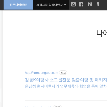
현
하쿠나마타타
끄적끄적 일상다반사
본
문
검
으
재
색
로
바
위
로
가
나
기
치
::
여행
오스트레일리아
http://kamdongtour.com
광고
워킹홀리데이
감동K여행사 소그룹전문 맞춤여행 및 패키
동남아 배낭여행
배낭여행