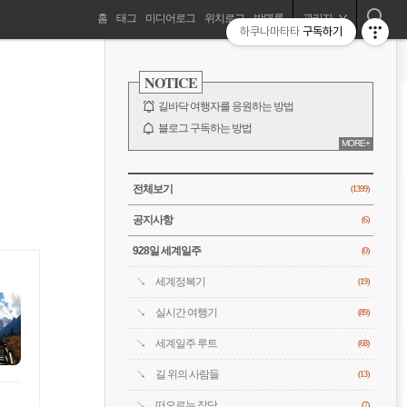
네
홈
태그
미디어로그
위치로그
방명록
관리자
하쿠나마타타
구독하기
길바닥 여행자, 세계를 떠돌기 시작하다!
비
사
이
NOTICE
드
게
바
길바닥 여행자를 응원하는 방법
이
블로그 구독하는 방법
MORE+
바람처럼은 누구?
션
전체 보기
CATEGORY
전체보기
(1399)
공지사항
(6)
928일 세계일주
(0)
세계정복기
(19)
실시간 여행기
(89)
세계일주 루트
(68)
길 위의 사람들
(13)
떠오르는 잡담
(7)