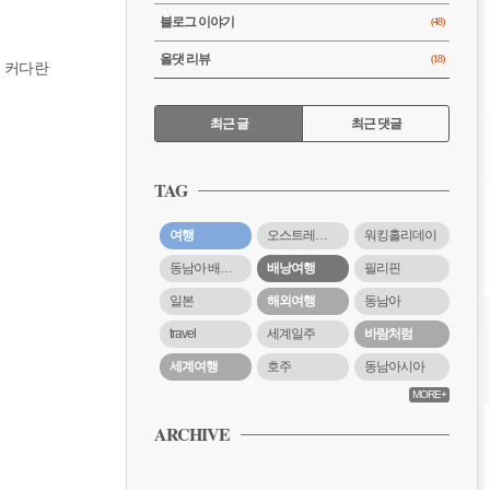
블로그 이야기
(48)
올댓 리뷰
(18)
도 커다란
RECENTLY
최근 글
최근 댓글
최
근
TAG
글
여행
오스트레일리아
워킹홀리데이
동남아 배낭여행
배낭여행
필리핀
일본
해외여행
동남아
travel
세계일주
바람처럼
세계여행
호주
동남아시아
MORE+
ARCHIVE