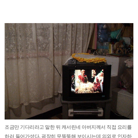
조금만 기다리라고 말한 뒤 캐서린네 아버지께서 직접 요리를
하러 들어가셨다. 굉장히 무뚝뚝해 보이시는데 의외로 인자하