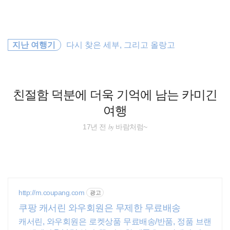
검
본
색
문
으
로
세계여행
바
지난 여행기
다시 찾은 세부, 그리고 올랑고
로
방명록
가
동남아
기
바람처럼
친절함 덕분에 더욱 기억에 남는 카미긴
여행
travel
by
17년 전
바람처럼~
동남아시아
배낭여행
필리핀
http://m.coupang.com
광고
쿠팡 캐서린 와우회원은 무제한 무료배송
오스트레일리아
캐서린, 와우회원은 로켓상품 무료배송/반품, 정품 브랜