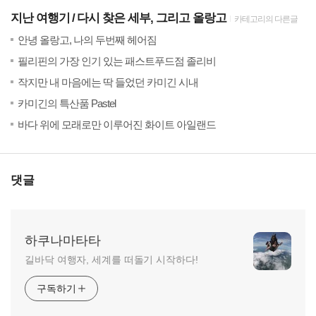
지난 여행기
다시 찾은 세부, 그리고 올랑고
카테고리의 다른글
(18)
20
안녕 올랑고, 나의 두번째 헤어짐
(58)
20
필리핀의 가장 인기 있는 패스트푸드점 졸리비
(18)
20
작지만 내 마음에는 딱 들었던 카미긴 시내
(19)
20
카미긴의 특산품 Pastel
(34)
20
바다 위에 모래로만 이루어진 화이트 아일랜드
댓글
하쿠나마타타
길바닥 여행자, 세계를 떠돌기 시작하다!
구독하기