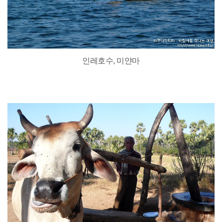
인레호수, 미얀마