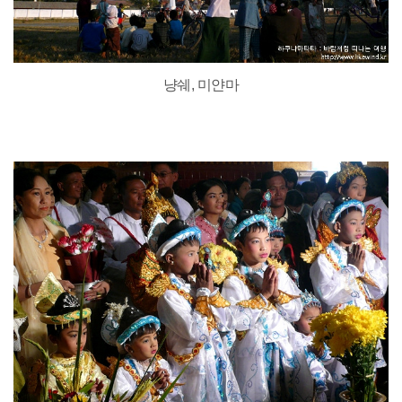
냥쉐, 미얀마