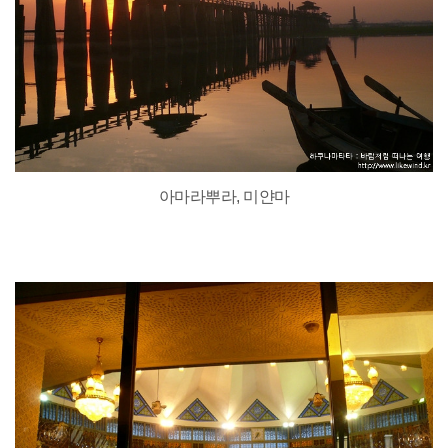
아마라뿌라, 미얀마