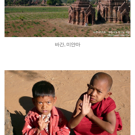
바간, 미얀마