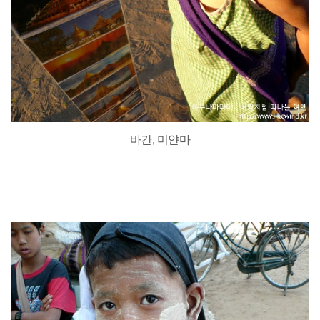
바간, 미얀마