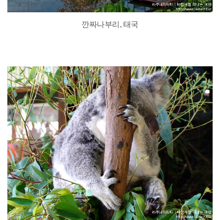
깐짜나부리, 태국