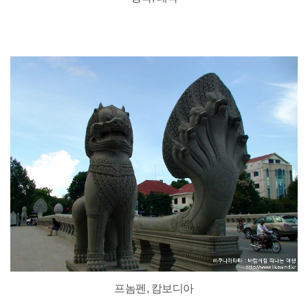
프놈펜, 캄보디아