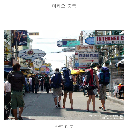
마카오, 중국
방콕, 태국