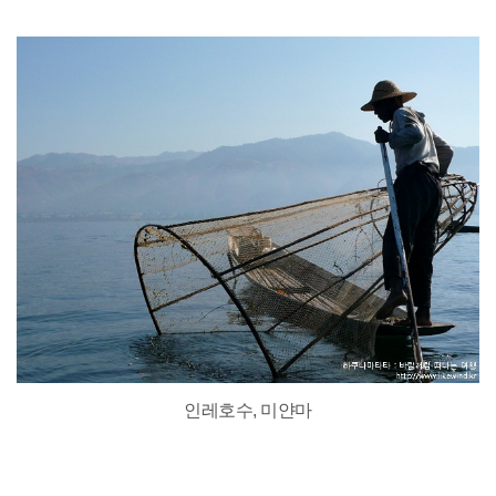
인레호수, 미얀마