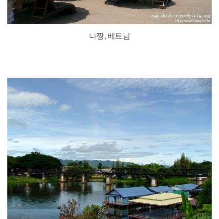
나짱, 베트남