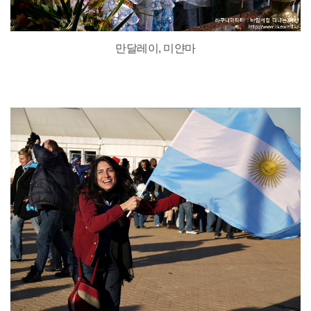
만달레이, 미얀마