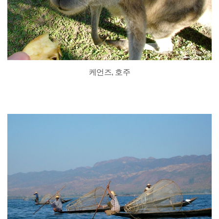
케언즈, 호주