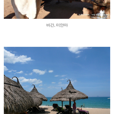
바간, 미얀마