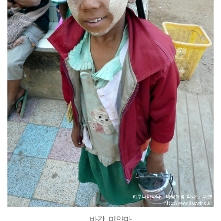
바간, 미얀마