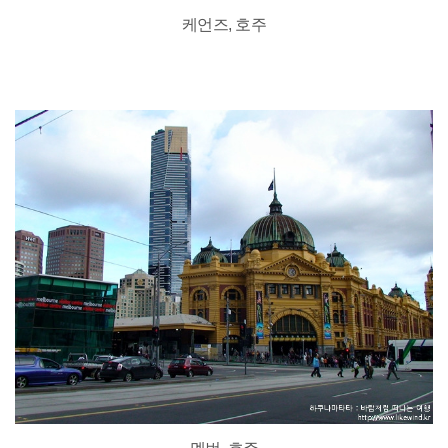
케언즈, 호주