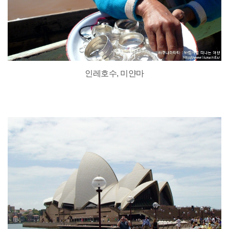
인레호수, 미얀마