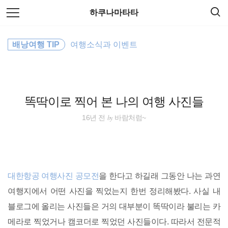
검
본
하쿠나마타타
색
문
으
로
동남아시아
바
배낭여행 TIP
여행소식과 이벤트
로
방명록
가
워킹홀리데이
기
일본
똑딱이로 찍어 본 나의 여행 사진들
해외여행
by
16년 전
바람처럼~
동남아 배낭여행
바람처럼
대한항공 여행사진 공모전
을 한다고 하길래 그동안 나는 과연
동남아
여행지에서 어떤 사진을 찍었는지 한번 정리해봤다. 사실 내
블로그에 올리는 사진들은 거의 대부분이 똑딱이라 불리는 카
travel
메라로 찍었거나 캠코더로 찍었던 사진들이다. 따라서 전문적