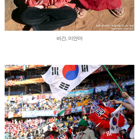
바간, 미얀마