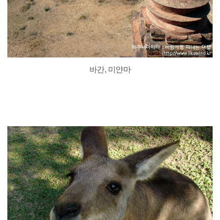
바간, 미얀마