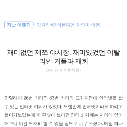
검
본
색
문
으
로
필리핀
바
지난 여행기
밍글라바! 아름다운 미얀마 여행
로
방명록
가
해외여행
기
바람처럼
재미없던 제쪼 야시장, 재미있었던 이탈
리안 커플과 재회
배낭여행
by
16년 전
바람처럼~
동남아
세계여행
만달레이 26번 거리와 83번 거리의 교차지점에 인터넷을 할
동남아시아
수 있는 인터넷 카페가 있었다. 오랜만에 인터넷이라도 하려고
들어가보았는데 꽤 괜찮아 보이던 인터넷 카페는 자리에 앉아
오스트레일리아
해보니 이건 도저히 할 수 없을 정도로 너무 느렸다. 메일 하나