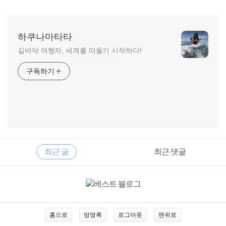
하쿠나마타타
길바닥 여행자, 세계를 떠돌기 시작하다!
구독하기
RECENTLY
사
최근 글
최근 댓글
이
드
바
최
근
글
홈으로
방명록
로그아웃
맨위로