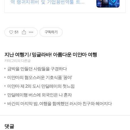
역 랭귀지위버 및 기업용번역툴 트라
도스
51
구독하기
지난 여행기
밍글라바! 아름다운 미얀마 여행
카테고리의 다른글
(40)
201
금박을 만들던 사람들을 구경하다
(59)
201
미얀마의 혐오스러운 기호식품 '꽁야'
(36)
201
미얀마 제 2의 도시 만달레이의 첫느낌
(40)
201
만달레이행 버스에 외국인은 나 혼자
(24)
201
바간의 마지막 밤, 여행을 함께했던 러시아 친구와 헤어지다
댓글