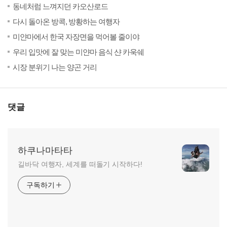
(16)
201
동네처럼 느껴지던 카오산로드
(24)
201
다시 돌아온 방콕, 방황하는 여행자
(30)
20
미얀마에서 한국 자장면을 먹어볼 줄이야
(17)
20
우리 입맛에 잘 맞는 미얀마 음식 샨 카욱쉐
(33)
20
시장 분위기 나는 양곤 거리
댓글
하쿠나마타타
길바닥 여행자, 세계를 떠돌기 시작하다!
구독하기