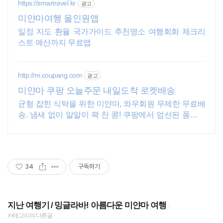
https://smartravel.kr
광고
미얀마여행 올인원앱
일정 지도 환율 국가가이드 추천명소 여행회화 체크리
스트 예산까지 무료앱
http://m.coupang.com
광고
미얀마 쿠팡 오늘주문 내일도착 로켓배송
균형 잡힌 식탁을 위한 미얀마, 와우회원 무제한 무료배
송. 냄새 없이 알알이 꽉 찬 콩! 쿠팡에서 엄선된 품질을
경험하세요.
34
구독하기
지난 여행기
밍글라바! 아름다운 미얀마 여행
카테고리의 다른글