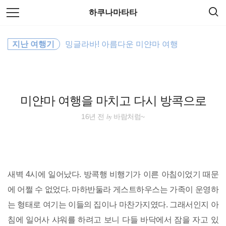
검
본
하쿠나마타타
색
문
으
로
바람처럼
바
지난 여행기
밍글라바! 아름다운 미얀마 여행
로
방명록
가
여행
기
일본
미얀마 여행을 마치고 다시 방콕으로
동남아시아
by
16년 전
바람처럼~
배낭여행
동남아
새벽 4시에 일어났다. 방콕행 비행기가 이른 아침이었기 때문
필리핀
에 어쩔 수 없었다. 마하반둘라 게스트하우스는 가족이 운영하
는 형태로 여기는 이들의 집이나 마찬가지였다. 그래서인지 아
호주
침에 일어사 샤워를 하려고 보니 다들 바닥에서 잠을 자고 있