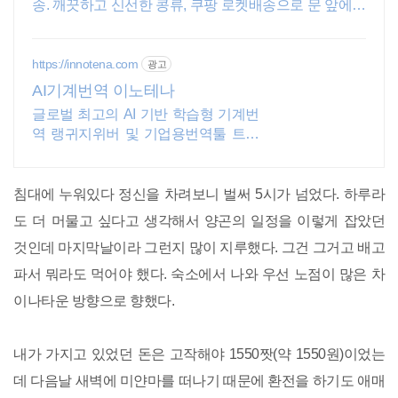
송. 깨끗하고 신선한 콩류, 쿠팡 로켓배송으로 문 앞에서
만나보세요.
https://innotena.com
광고
AI기계번역 이노테나
글로벌 최고의 AI 기반 학습형 기계번
역 랭귀지위버 및 기업용번역툴 트라
도스
침대에 누워있다 정신을 차려보니 벌써 5시가 넘었다. 하루라
도 더 머물고 싶다고 생각해서 양곤의 일정을 이렇게 잡았던
것인데 마지막날이라 그런지 많이 지루했다. 그건 그거고 배고
파서 뭐라도 먹어야 했다. 숙소에서 나와 우선 노점이 많은 차
이나타운 방향으로 향했다.
내가 가지고 있었던 돈은 고작해야 1550짯(약 1550원)이었는
데 다음날 새벽에 미얀마를 떠나기 때문에 환전을 하기도 애매