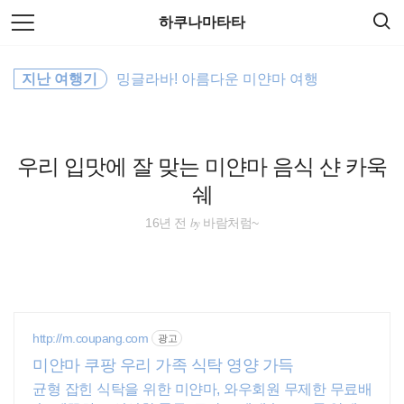
검
본
하쿠나마타타
색
문
으
로
동남아
바
지난 여행기
밍글라바! 아름다운 미얀마 여행
로
방명록
가
배낭여행
기
오스트레일리아
우리 입맛에 잘 맞는 미얀마 음식 샨 카욱
쉐
여행
by
16년 전
바람처럼~
세계여행
세계일주
travel
http://m.coupang.com
광고
미얀마 쿠팡 우리 가족 식탁 영양 가득
워킹홀리데이
균형 잡힌 식탁을 위한 미얀마, 와우회원 무제한 무료배