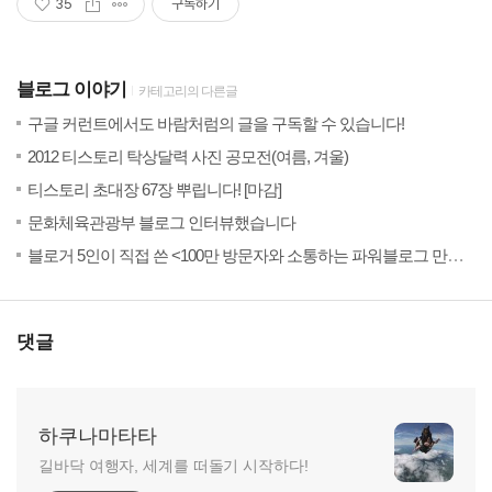
35
구독하기
블로그 이야기
카테고리의 다른글
(18)
20
구글 커런트에서도 바람처럼의 글을 구독할 수 있습니다!
(18)
201
2012 티스토리 탁상달력 사진 공모전(여름, 겨울)
(107)
201
티스토리 초대장 67장 뿌립니다! [마감]
(37)
201
문화체육관광부 블로그 인터뷰했습니다
201
블로거 5인이 직접 쓴 <100만 방문자와 소통하는 파워블로그 만들기>가 나왔습니다
댓글
하쿠나마타타
길바닥 여행자, 세계를 떠돌기 시작하다!