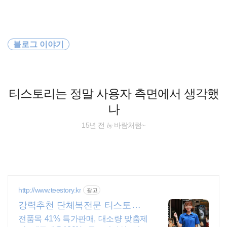
검
본
색
문
으
로
동남아시아
바
블로그 이야기
로
방명록
가
세계일주
기
배낭여행
티스토리는 정말 사용자 측면에서 생각했
나
바람처럼
by
15년 전
바람처럼~
여행
필리핀
해외여행
http://www.teestory.kr
광고
강력추천 단체복전문 티스토리 1
호주
6년 전통의 전문업체
전품목 41% 특가판매, 대소량 맞춤제