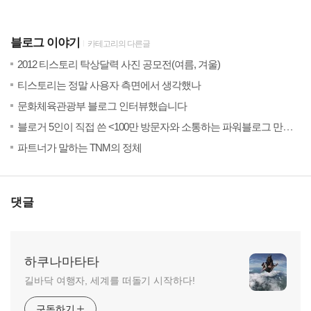
블로그 이야기
카테고리의 다른글
(18)
201
2012 티스토리 탁상달력 사진 공모전(여름, 겨울)
(43)
201
티스토리는 정말 사용자 측면에서 생각했나
(37)
201
문화체육관광부 블로그 인터뷰했습니다
201
블로거 5인이 직접 쓴 <100만 방문자와 소통하는 파워블로그 만들기>가 나왔습니다
(26)
201
파트너가 말하는 TNM의 정체
댓글
하쿠나마타타
길바닥 여행자, 세계를 떠돌기 시작하다!
구독하기