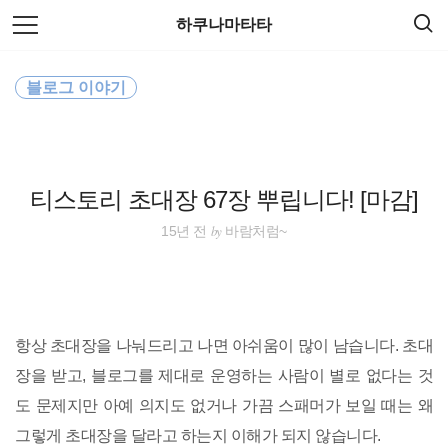
검
본
하쿠나마타타
색
문
으
로
필리핀
바
블로그 이야기
로
방명록
가
해외여행
기
동남아
티스토리 초대장 67장 뿌립니다! [마감]
일본
by
15년 전
바람처럼~
호주
travel
항상 초대장을 나눠드리고 나면 아쉬움이 많이 남습니다. 초대
동남아시아
장을 받고, 블로그를 제대로 운영하는 사람이 별로 없다는 것
도 문제지만 아예 의지도 없거나 가끔 스패머가 보일 때는 왜
세계여행
그렇게 초대장을 달라고 하는지 이해가 되지 않습니다.