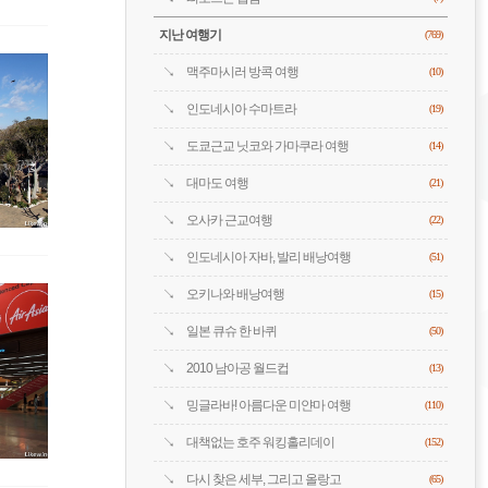
지난 여행기
(769)
맥주마시러 방콕 여행
(10)
인도네시아 수마트라
(19)
도쿄근교 닛코와 가마쿠라 여행
(14)
대마도 여행
(21)
오사카 근교여행
(22)
인도네시아 자바, 발리 배낭여행
(51)
오키나와 배낭여행
(15)
일본 큐슈 한 바퀴
(50)
2010 남아공 월드컵
(13)
밍글라바! 아름다운 미얀마 여행
(110)
대책없는 호주 워킹홀리데이
(152)
다시 찾은 세부, 그리고 올랑고
(65)