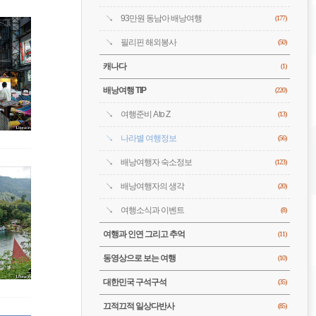
93만원 동남아 배낭여행
(177)
필리핀 해외봉사
(50)
캐나다
(1)
배낭여행 TIP
(220)
여행준비 A to Z
(13)
나라별 여행정보
(56)
배낭여행자 숙소정보
(123)
배낭여행자의 생각
(20)
여행소식과 이벤트
(8)
여행과 인연 그리고 추억
(11)
동영상으로 보는 여행
(10)
대한민국 구석구석
(35)
끄적끄적 일상다반사
(85)