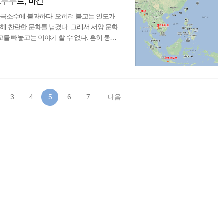
로부두르, 바간
 극소수에 불과하다. 오히려 불교는 인도가
해 찬란한 문화를 남겼다. 그래서 서양 문화
 빼놓고는 이야기 할 수 없다. 흔히 동북
시아로 전파된 불교를 가리켜 남방불교(소승불
불교 유적지가 모두 동남아시아에 있다는 점이
 바간 지역인데 나는 어쩌다보니 세계 3대 불
에 관심이 없다고 하..
3
4
5
6
7
다음