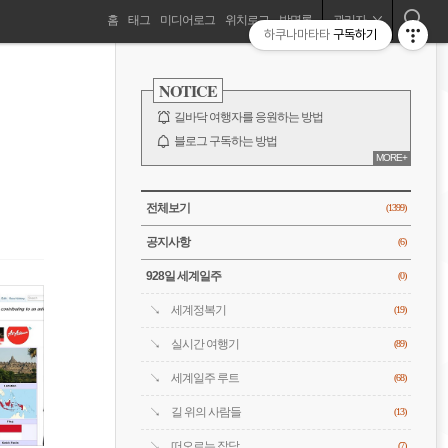
네
홈
태그
미디어로그
위치로그
방명록
관리자
하쿠나마타타
구독하기
길바닥 여행자, 세계를 떠돌기 시작하다!
비
사
이
NOTICE
드
게
바
길바닥 여행자를 응원하는 방법
이
블로그 구독하는 방법
MORE+
바람처럼은 누구?
션
전체 보기
CATEGORY
전체보기
(1399)
공지사항
(6)
928일 세계일주
(0)
세계정복기
(19)
실시간 여행기
(89)
세계일주 루트
(68)
길 위의 사람들
(13)
떠오르는 잡담
(7)