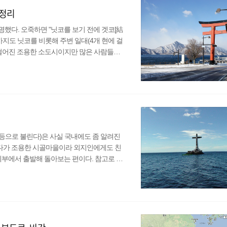
총정리
유명했다. 오죽하면 "닛코를 보기 전에 겟코[結
지도 닛코를 비롯해 주변 일대(4개 현에 걸
 떨어진 조용한 소도시이지만 많은 사람들이
역에 퍼져있고, 바로 뒤에는 후지산과 더불어
있는 도쇼구나 오래된 불교 사찰인 린노지 등
고, 아름다운 닛코라고 하지만 솔직히 말하자
리가 아..
미귄 등으로 불린다)은 사실 국내에도 좀 알려진
게다가 조용한 시골마을이라 외지인에게도 친
세부에서 출발해 돌아보는 편이다. 참고로 이
 있다. ▲ 카미긴은 보통 세부에서 출발, 보
기를 타고 가면 세부에서 1시도 걸리지 않을
 한다. 참고로 나는 배를 타고 8시에 출발