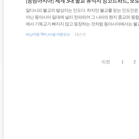
[동남아시아] 세계 3대 불교 유적지 앙코르와트, 보
알다시피 불교의 발상지는 인도다. 하지만 불교를 믿는 인도인은
아닌 동아시아 일대에 널리 전파되어 그 나라의 현지 종교와 융합
에서 기독교가 빠지지 않고 등장하는 것처럼 동아시아에서는 불교를
아시아로 전파된 불교를 북방불교(대승불교)라 부르고, 동남아
배낭여행 TIP/나라별 여행정보
14년 전
교) 혹은 테래바다 불교라 부른다. 흥미로운 사실은 세계 3대 
다. 바로 캄보디아 앙코르와트, 인도네시아의 보로부두르, 미얀마
교 유적지라 불리는 곳을 모두 가봤다. 이곳을 여행하게 되면 불교
이전
1
2