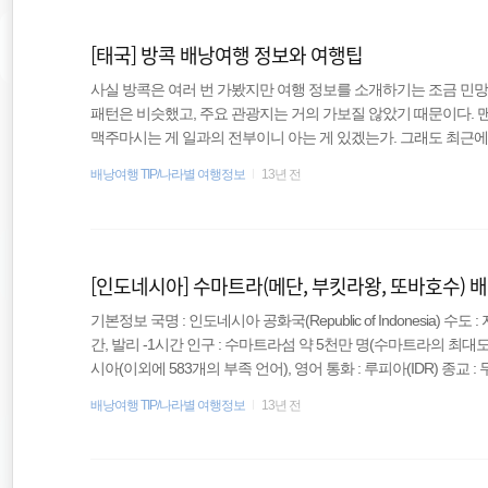
돈므앙 공항을 이용하게 된다. 일반적인 여행자라면 돈므앙 공항에
[태국] 방콕 배낭여행 정보와 여행팁
사실 방콕은 여러 번 가봤지만 여행 정보를 소개하기는 조금 민망
패턴은 비슷했고, 주요 관광지는 거의 가보질 않았기 때문이다.
맥주마시는 게 일과의 전부이니 아는 게 있겠는가. 그래도 최근에
의무감이 생겨 짤막하게 소개한다. 다른 블로그나 커뮤니티에 방콕
배낭여행 TIP/나라별 여행정보
13년 전
콕 지도 1. 기본정보 국명 : 타이 혹은 타이왕국(Thailand) 수도 : 방콕 시
2.34원(2014.01.20 기준) 언어 : 타이어 정부 : 입헌군주제, 내각 책
자 대..
[인도네시아] 수마트라(메단, 부킷라왕, 또바호수) 
기본정보 국명 : 인도네시아 공화국(Republic of Indonesia) 수도
간, 발리 -1시간 인구 : 수마트라섬 약 5천만 명(수마트라의 최대도
시아(이외에 583개의 부족 언어), 영어 통화 : 루피아(IDR) 종교 :
트라 섬(Pulau Sumatra)은 인도네시아 북쪽에 위치하고 있고,
배낭여행 TIP/나라별 여행정보
13년 전
배낭여행을 하는 사람은 자바와 발리를 많이 가는 편인데 수마트
히 매력적이라 할 수 있다. 가장 대표적인 여행지는 또바호수(Lake