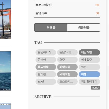
블로그 이야기
(48)
올댓 리뷰
(18)
RECENTLY
최근 글
최근 댓글
최
근
TAG
글
동남아시아
동남아 배낭여행
배낭여행
동남아
호주
세계일주
해외여행
바람처럼
일본
필리핀
세계여행
여행
travel
오스트레일리아
워킹홀리데이
MORE+
ARCHIVE