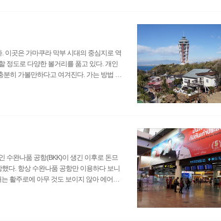
. 인도네시아 관광청(http://vitokorea.wor
. 이곳은 가마쿠라 막부 시대의 중심지로 역
 정도로 다양한 볼거리를 품고 있다. 개인
분히 가볼만하다고 여겨진다. 가는 방법 신
 확인하고 타야지 그렇지 않을 경우 갈아타
에서 갈아탔다. 가마쿠라까지 요금은 780엔이
이 있는데 여기는 지정석이라 그런지 추가 요금을
, 볼거리가..
 수완나품 공항(BKK)이 생긴 이후로 돈므
항했다. 항상 수완나품 공항만 이용하다 보니
때는 활주로에 아무 것도 보이지 않아 에어아
각보다 훨씬 많은 사람들이 이용하고 있었다.
 등 저가항공이 취항하고 있다. 때문에 한국
 간혹 에어아시아를 이용해 방콕으로 갈 때만