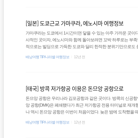
행 정보2011/08/08 - [인도네시아] 자바, 발리 배낭여행 정보와 여행팁 2
세계일주
dpress.com) 관광청만큼 여..
[일본] 도쿄근교 가마쿠라, 에노시마 여행정보
해외여행
가마쿠라는 도쿄에서 1시간이면 닿을 수 있는 아주 가까운 곳이다
바람처럼
사적인 곳이자, 에노시마와 함께 돌아보려면 꼬박 하루로는 부족할
적으로는 빌딩으로 가득한 도쿄와 달리 한적한 분위기만으로도 충
바시역에서 JR의 요코스카선을 이용했다. 가마쿠라행인지 정확히
배낭여행 TIP/나라별 여행정보
12년 전
야 할 수 있다. 내가 탔던 JR은 기타 가마쿠라까지만 갔고, 그곳
었다. 다만 그린카(Green Car)라고 별도의 좌석이 있는 차량
내야 한다. 여행루트 에노시마까지 포함하면 상당히 넓은 지역이고
[태국] 방콕 저가항공 이용은 돈므앙 공항으로
돈므앙 공항은 우리나라 김포공항과 같은 곳이다. 방콕의 신공항인
앙 공항(DMK)은 폐쇄됐다가 최근 저가항공 전용 터미널로 재개
나 역시 돈므앙 공항은 이번이 처음이었다. 늦은 밤에 도착했을 
시아만 운항하는 공항인가 싶을 정도로 한적했는데 낮에 보니 생
배낭여행 TIP/나라별 여행정보
12년 전
돈므앙 공항에는 에어아시아를 비롯해 녹에어, 오리엔트 타이항공
에서 바로 출발하는 여행자라면 대부분 수완나품으로 가게 되며,