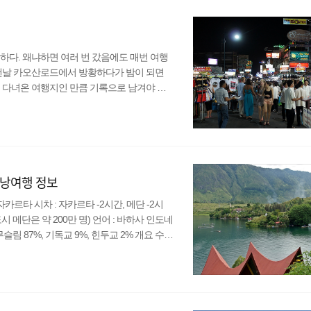
 가는 경우는 드..
하다. 왜냐하면 여러 번 갔음에도 매번 여행
 맨날 카오산로드에서 방황하다가 밤이 되면
 다녀온 여행지인 만큼 기록으로 남겨야 할
 여행 정보는 넘쳐나니 참고만 하자. ▲ 방
차 : -2시간 통화 : 밧(Bhat) 환율 : 1밧 = 3
임제 인구 : 6,700만명 종교 : 불교 95% 2. 비
배낭여행 정보
 : 자카르타 시차 : 자카르타 -2시간, 메단 -2시
시 메단은 약 200만 명) 언어 : 바하사 인도네
 무슬림 87%, 기독교 9%, 힌두교 2% 개요 수마
 세계에서 6번째로 큰 섬이다. 보통 인도네시아
라에도 볼거리가 꽤 있어 배낭여행지로 충분
 Toba)다. 수마트라 여행자의 대부분은..