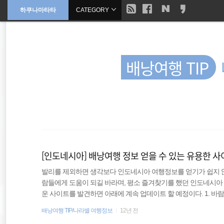
현
하쿠나마타타
CATEGORY
본
문
검
으
재
색
로
바
위
로
가
배낭여행 TIP
기
치
::
동남아시아
동남아 배낭여행
[인도네시아] 배낭여행 정보 얻을 수 있는 유용한 사
배낭여행
발리를 제외하면 생각보다 인도네시아 여행정보를 얻기가 쉽지 않
람들에게 도움이 되길 바라며, 평소 즐겨찾기를 했던 인도네시아 
동남아
운 사이트를 발견하면 아래에 계속 업데이트 할 예정이다. 1. 바람
행한 후 개인적인으로 기록한 정보다. 전문적인 정보라고 하기엔
배낭여행 TIP/나라별 여행정보
12년 전
호주
여행하는데 충분히 도움이 될 것이다. 2013/06/05 - [인도네시