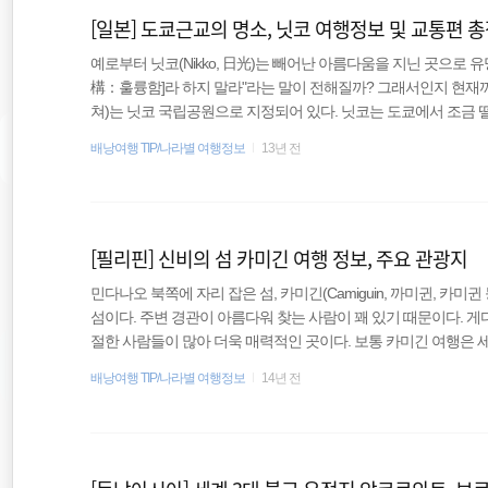
[일본] 도쿄근교의 명소, 닛코 여행정보 및 교통편 
예로부터 닛코(Nikko, 日光)는 빼어난 아름다움을 지닌 곳으로 
構：훌륭함]라 하지 말라"라는 말이 전해질까? 그래서인지 현재까
쳐)는 닛코 국립공원으로 지정되어 있다. 닛코는 도쿄에서 조금
즐겨 찾는 곳이다. 우선 일본 사람들이 좋아하는 온천이 넓은 지
배낭여행 TIP/나라별 여행정보
13년 전
신성시되는 난타이산도 있다. 또한 도쿠가와 이에야스의 무덤이 
과 같이 세계유산이라는 큰 볼거리가 있다. 1. 여행 목적 유명하
면 조용하다 못해 한적함으로 가득한 곳이다. 특히 밤에는 즐길 거
[필리핀] 신비의 섬 카미긴 여행 정보, 주요 관광지
민다나오 북쪽에 자리 잡은 섬, 카미긴(Camiguin, 까미귄, 카
섬이다. 주변 경관이 아름다워 찾는 사람이 꽤 있기 때문이다. 
절한 사람들이 많아 더욱 매력적인 곳이다. 보통 카미긴 여행은 
여행 정보는 2008년이라 현재 상황과 약간 차이가 있을 수 있을 수
배낭여행 TIP/나라별 여행정보
14년 전
홀섬을 지나면 도착할 수 있는 섬이다 이동 방법 카미긴은 경비행
정도로 가깝지만 배를 타고 간다면 꼬박 12시간을 선내에서 보내야
했는데 그 다음날 선착장에서 정박하는데 1시간이나 걸려 1..