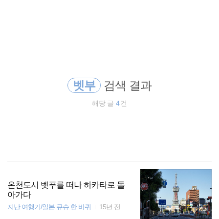
검
본
색
문
으
로
배낭여행
바
로
방명록
가
바람처럼
기
벳부
검색 결과
동남아시아
해당 글
4
건
해외여행
필리핀
동남아
동남아 배낭여행
온천도시 벳푸를 떠나 하카타로 돌
아가다
지난 여행기/일본 큐슈 한 바퀴
15년 전
워킹홀리데이