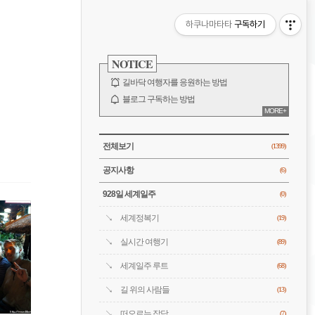
비
하쿠나마타타
구독하기
게
사
이
NOTICE
이
드
바
길바닥 여행자를 응원하는 방법
션
블로그 구독하는 방법
MORE+
바람처럼은 누구?
전체 보기
CATEGORY
전체보기
(1399)
공지사항
(6)
928일 세계일주
(0)
세계정복기
(19)
실시간 여행기
(89)
세계일주 루트
(68)
길 위의 사람들
(13)
떠오르는 잡담
(7)