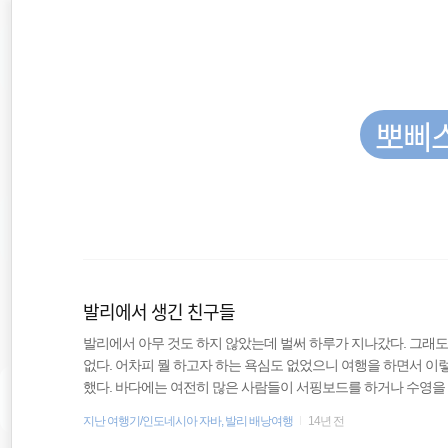
재
본
문
검
위
으
색
로
바
치
로
가
뽀삐
::
기
오스트레일리아
travel
발리에서 생긴 친구들
호주
발리에서 아무 것도 하지 않았는데 벌써 하루가 지나갔다. 그래도
없다. 어차피 뭘 하고자 하는 욕심도 없었으니 여행을 하면서 이
필리핀
했다. 바다에는 여전히 많은 사람들이 서핑보드를 하거나 수영을 
는 사람들은 자유로운 분위기 속에 맥주를 마시곤 했다. 간혹 앉
지난 여행기/인도네시아 자바, 발리 배낭여행
14년 전
배낭여행
지 않겠냐며 묻곤 했는데 이런 모래밭에서 별로 받고 싶지는 않았