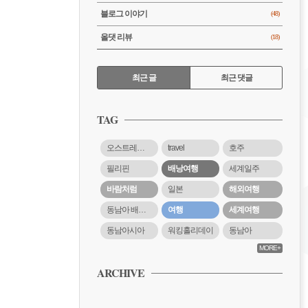
블로그 이야기
(48)
올댓 리뷰
(18)
RECENTLY
최근 글
최근 댓글
최
근
TAG
글
오스트레일리아
travel
호주
필리핀
배낭여행
세계일주
바람처럼
일본
해외여행
동남아 배낭여행
여행
세계여행
동남아시아
워킹홀리데이
동남아
MORE+
ARCHIVE