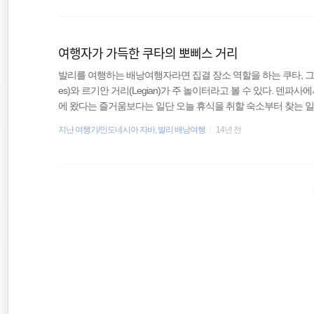
향했다. 여전히 시끄럽게 달리는 오토바이 행렬과 그 속에서 존
세계일주
대변했다. 그리고 여행자를 보면 아주 습관처럼 "트랜스포테이션?
여행자가 가득한 쿠타의 뽀삐스 거리
바람처럼
발리를 여행하는 배낭여행자라면 집결 장소 역할을 하는 쿠타, 그리고 
일본
es)와 르기안 거리(Legian)가 주 놀이터라고 볼 수 있다. 덴
에 왔다는 즐거움보다는 일단 오늘 휴식을 취할 숙소부터 찾는 일
지 미처 알지 못했기 때문에 이제부터라도 서둘러야 했다. 베모를
지난 여행기/인도네시아 자바, 발리 배낭여행
14년 전
변 지리에 대한 감이 오지 않아 뽀삐스 거리를 어떻게 찾아가야 
와 오토바이와 자동차가 뒤엉켜있는 시끌벅적한 모습이 내가 처음
살펴본 후 곧바로 근처에 있던 아저씨에게 물어 뽀삐스 거리를 찾아