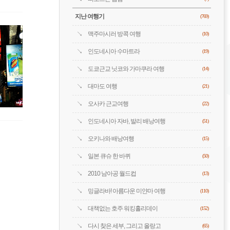
지난 여행기
(769)
맥주마시러 방콕 여행
(10)
인도네시아 수마트라
(19)
도쿄근교 닛코와 가마쿠라 여행
(14)
대마도 여행
(21)
오사카 근교여행
(22)
인도네시아 자바, 발리 배낭여행
(51)
오키나와 배낭여행
(15)
일본 큐슈 한 바퀴
(50)
2010 남아공 월드컵
(13)
밍글라바! 아름다운 미얀마 여행
(110)
대책없는 호주 워킹홀리데이
(152)
다시 찾은 세부, 그리고 올랑고
(65)