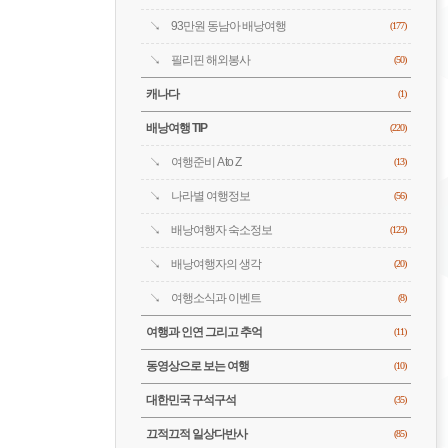
93만원 동남아 배낭여행
(177)
필리핀 해외봉사
(50)
캐나다
(1)
배낭여행 TIP
(220)
여행준비 A to Z
(13)
나라별 여행정보
(56)
배낭여행자 숙소정보
(123)
배낭여행자의 생각
(20)
여행소식과 이벤트
(8)
여행과 인연 그리고 추억
(11)
동영상으로 보는 여행
(10)
대한민국 구석구석
(35)
끄적끄적 일상다반사
(85)