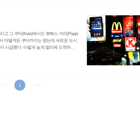
재감을 드러내는 마차가 이곳 도로의 상황을
"이라고 물어보는 아..
그 쿠타(Kuta)에서도 뽀삐스 거리(Poppi
파사에서 어떻게든 쿠타까지는 왔는데 새로운 도시
이 시급했다. 이렇게 늦게 발리에 도착하는
 타고 뽀삐스 거리 근처까지 왔는데 아직 주
하는지 몰랐다. 조금 어두컴컴한 거리 분위기
 본 쿠타였다. 사실 주변 풍경을 스치듯이
..
이전
1
다음