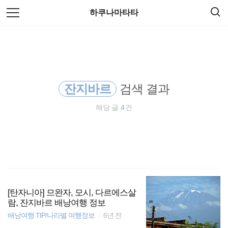
검
본
하쿠나마타타
색
문
으
로
동남아 배낭여행
바
로
방명록
가
해외여행
기
잔지바르
검색 결과
동남아
해당 글
4
건
세계일주
travel
세계여행
바람처럼
[탄자니아] 므완자, 모시, 다르에스살
람, 잔지바르 배낭여행 정보
배낭여행 TIP/나라별 여행정보
6년 전
동남아시아