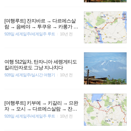
[여행루트] 잔지바르 → 다르에스살
람 → 음베야 → 투쿠유 → 카롱가 →
치팀바 → 음주주
928일 세계일주/세계일주 루트
10년 전
여행 512일차, 탄자니아 세렝게티도
킬리만자로도 그냥 지나치다
928일 세계일주/실시간 여행기
10년 전
[여행루트] 키부예 → 키갈리 → 므완
자 → 모시 → 다르에스살람 → 잔지
바르
928일 세계일주/세계일주 루트
10년 전