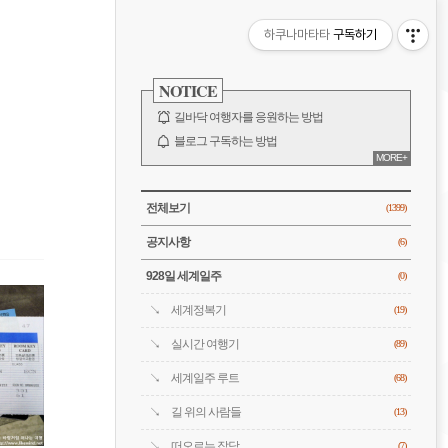
비
하쿠나마타타
구독하기
게
사
이
NOTICE
이
드
바
길바닥 여행자를 응원하는 방법
션
블로그 구독하는 방법
MORE+
바람처럼은 누구?
전체 보기
CATEGORY
전체보기
(1399)
공지사항
(6)
928일 세계일주
(0)
세계정복기
(19)
실시간 여행기
(89)
세계일주 루트
(68)
길 위의 사람들
(13)
떠오르는 잡담
(7)