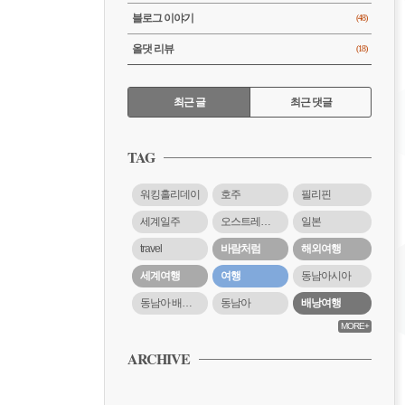
블로그 이야기
(48)
올댓 리뷰
(18)
RECENTLY
최근 글
최근 댓글
최
근
TAG
글
워킹홀리데이
호주
필리핀
세계일주
오스트레일리아
일본
travel
바람처럼
해외여행
세계여행
여행
동남아시아
동남아 배낭여행
동남아
배낭여행
MORE+
ARCHIVE