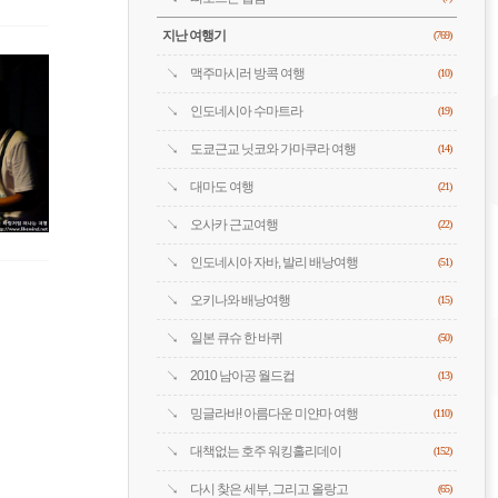
지난 여행기
(769)
맥주마시러 방콕 여행
(10)
인도네시아 수마트라
(19)
도쿄근교 닛코와 가마쿠라 여행
(14)
대마도 여행
(21)
오사카 근교여행
(22)
인도네시아 자바, 발리 배낭여행
(51)
오키나와 배낭여행
(15)
일본 큐슈 한 바퀴
(50)
2010 남아공 월드컵
(13)
밍글라바! 아름다운 미얀마 여행
(110)
대책없는 호주 워킹홀리데이
(152)
다시 찾은 세부, 그리고 올랑고
(65)