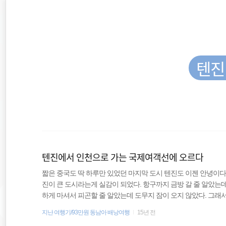
재
본
문
검
위
으
색
로
바
치
로
가
텐진
::
기
워킹홀리데이
호주
텐진에서 인천으로 가는 국제여객선에 오르다
필리핀
짧은 중국도 딱 하루만 있었던 마지막 도시 텐진도 이젠 안녕이다
진이 큰 도시라는게 실감이 되었다. 항구까지 금방 갈 줄 알았는데
세계일주
하게 마셔서 피곤할 줄 알았는데 도무지 잠이 오지 않았다. 그래
으로 봤던 중국의 삼륜차가 진짜로 있었다. 괜히 신기하면서도 
지난 여행기/93만원 동남아 배낭여행
15년 전
오스트레일리아
시도해보고 싶었지만 역시나 영어가 안 되는 탓에 그냥 바깥 구경