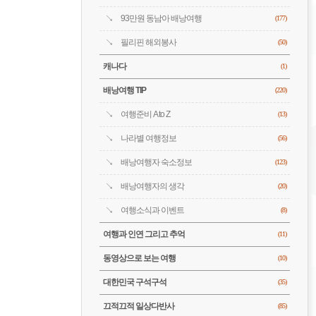
93만원 동남아 배낭여행
(177)
필리핀 해외봉사
(50)
캐나다
(1)
배낭여행 TIP
(220)
여행준비 A to Z
(13)
나라별 여행정보
(56)
배낭여행자 숙소정보
(123)
배낭여행자의 생각
(20)
여행소식과 이벤트
(8)
여행과 인연 그리고 추억
(11)
동영상으로 보는 여행
(10)
대한민국 구석구석
(35)
끄적끄적 일상다반사
(85)