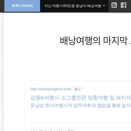
현
하쿠나마타타
지난 여행기/93만원 동남아 배낭여행
본
문
검
으
재
색
로
바
위
로
가
배낭여행의 마지막 
기
치
::
여행
동남아시아
http://kamdongtour.com
광고
세계일주
감동K여행사 소그룹전문 맞춤여행 및 패키
travel
필리핀