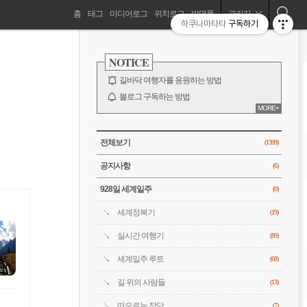
네
홈
태그
미디어로그
위치로그
방명록
관리자
하쿠나마타타
구독하기
길바닥 여행자, 세계를 떠돌기 시작하다!
비
사
이
NOTICE
드
게
바
길바닥 여행자를 응원하는 방법
이
블로그 구독하는 방법
MORE+
바람처럼은 누구?
션
전체 보기
CATEGORY
전체보기
(1399)
공지사항
(6)
928일 세계일주
(0)
세계정복기
(19)
실시간 여행기
(89)
세계일주 루트
(68)
길 위의 사람들
(13)
떠오르는 잡담
(7)