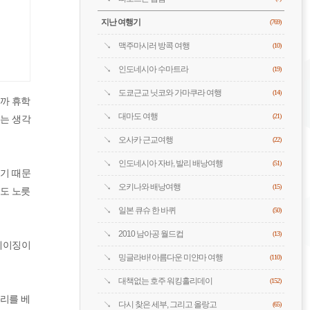
지난 여행기
(769)
맥주마시러 방콕 여행
(10)
인도네시아 수마트라
(19)
도쿄근교 닛코와 가마쿠라 여행
(14)
니까 휴학
대마도 여행
(21)
라는 생각
오사카 근교여행
(22)
인도네시아 자바, 발리 배낭여행
(51)
었기 때문
오키나와 배낭여행
(15)
도 노릇
일본 큐슈 한 바퀴
(50)
2010 남아공 월드컵
(13)
베이징이
밍글라바! 아름다운 미얀마 여행
(110)
대책없는 호주 워킹홀리데이
(152)
우리를 베
다시 찾은 세부, 그리고 올랑고
(65)