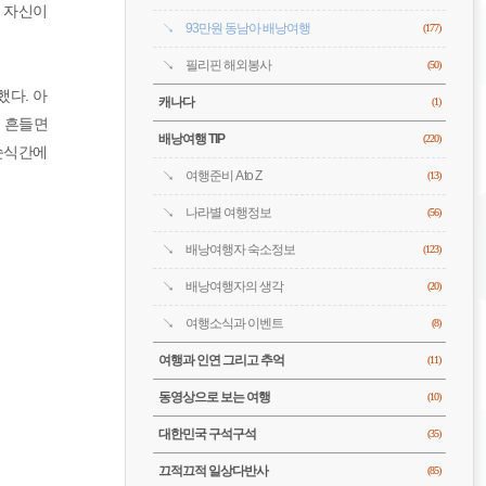
니 자신이
93만원 동남아 배낭여행
(177)
필리핀 해외봉사
(50)
다. 아
캐나다
(1)
을 흔들면
배낭여행 TIP
(220)
 순식간에
여행준비 A to Z
(13)
나라별 여행정보
(56)
배낭여행자 숙소정보
(123)
배낭여행자의 생각
(20)
여행소식과 이벤트
(8)
여행과 인연 그리고 추억
(11)
동영상으로 보는 여행
(10)
대한민국 구석구석
(35)
끄적끄적 일상다반사
(85)