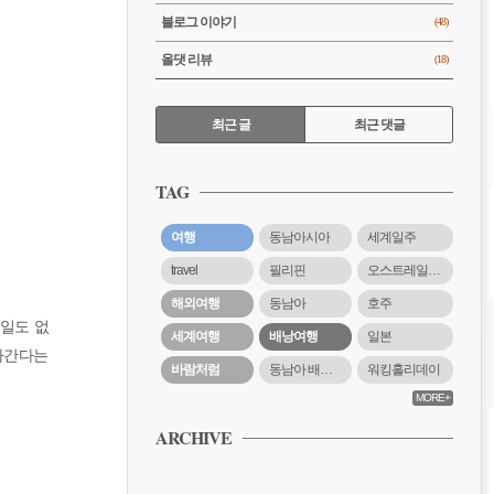
블로그 이야기
(48)
올댓 리뷰
(18)
RECENTLY
최근 글
최근 댓글
최
근
TAG
글
여행
동남아시아
세계일주
travel
필리핀
오스트레일리아
해외여행
동남아
호주
 일도 없
세계여행
배낭여행
일본
돌아간다는
바람처럼
동남아 배낭여행
워킹홀리데이
MORE+
ARCHIVE