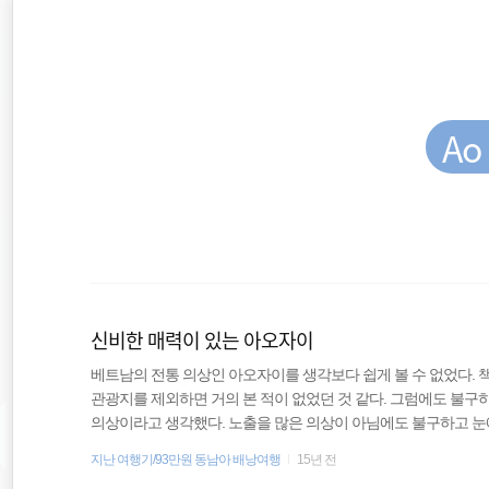
재
본
문
검
위
으
색
로
바
치
로
가
Ao
::
기
동남아시아
배낭여행
신비한 매력이 있는 아오자이
필리핀
베트남의 전통 의상인 아오자이를 생각보다 쉽게 볼 수 없었다.
관광지를 제외하면 거의 본 적이 없었던 것 같다. 그럼에도 불구
호주
의상이라고 생각했다. 노출을 많은 의상이 아님에도 불구하고 눈에
서 길고 답답해보이는 아오자이를 입으면 불편해 보이지 않을까 
지난 여행기/93만원 동남아 배낭여행
15년 전
여행
아오자이의 특징이라면 긴 원피스처럼 겉옷이 있고 그 안에 속바지