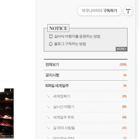
비
하쿠나마타타
구독하기
게
사
이
NOTICE
이
드
바
길바닥 여행자를 응원하는 방법
션
블로그 구독하는 방법
MORE+
바람처럼은 누구?
전체 보기
CATEGORY
전체보기
(1399)
공지사항
(6)
928일 세계일주
(0)
세계정복기
(19)
실시간 여행기
(89)
세계일주 루트
(68)
길 위의 사람들
(13)
떠오르는 잡담
(7)