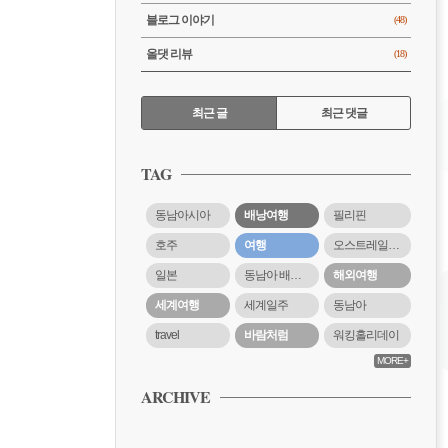
블로그 이야기
(48)
올댓 리뷰
(18)
RECENTLY
최근 글
최근 댓글
최
근
TAG
글
동남아시아
배낭여행
필리핀
호주
여행
오스트레일리아
일본
동남아 배낭여행
해외여행
세계여행
세계일주
동남아
travel
바람처럼
워킹홀리데이
MORE+
ARCHIVE