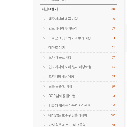
지난 여행기
(769)
맥주마시러 방콕 여행
(10)
인도네시아 수마트라
(19)
도쿄근교 닛코와 가마쿠라 여행
(14)
대마도 여행
(21)
오사카 근교여행
(22)
인도네시아 자바, 발리 배낭여행
(51)
오키나와 배낭여행
(15)
일본 큐슈 한 바퀴
(50)
2010 남아공 월드컵
(13)
밍글라바! 아름다운 미얀마 여행
(110)
대책없는 호주 워킹홀리데이
(152)
다시 찾은 세부, 그리고 올랑고
(65)