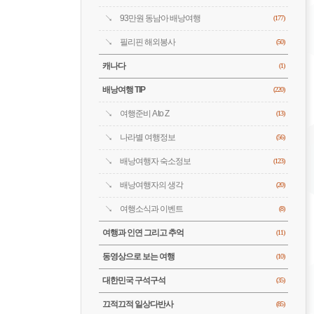
93만원 동남아 배낭여행
(177)
필리핀 해외봉사
(50)
캐나다
(1)
배낭여행 TIP
(220)
여행준비 A to Z
(13)
나라별 여행정보
(56)
배낭여행자 숙소정보
(123)
배낭여행자의 생각
(20)
여행소식과 이벤트
(8)
여행과 인연 그리고 추억
(11)
동영상으로 보는 여행
(10)
대한민국 구석구석
(35)
끄적끄적 일상다반사
(85)