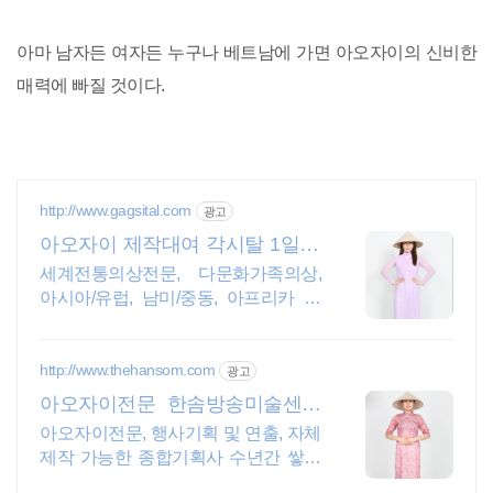
아마 남자든 여자든 누구나 베트남에 가면 아오자이의 신비한
매력에 빠질 것이다.
http://www.gagsital.com
광고
아오자이 제작대여 각시탈 1일+1
일행사 기본2박3일로
세계전통의상전문, 다문화가족의상,
아시아/유럽, 남미/중동, 아프리카 체
험행사의상
http://www.thehansom.com
광고
아오자이전문 한솜방송미술센터
당일 배송 및 수령가능!
아오자이전문, 행사기획 및 연출, 자체
제작 가능한 종합기획사 수년간 쌓아
온 노하우를 바탕으로 믿고 신뢰할수