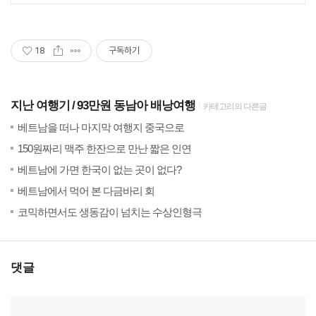
있는 기업!
18
구독하기
지난 여행기
93만원 동남아 배낭여행
카테고리의 다른글
(44)
201
베트남을 떠나 마지막 여행지 중국으로
(22)
201
150원짜리 맥주 한잔으로 만난 짧은 인연
(165)
201
베트남에 가면 한국이 없는 곳이 없다?
(47)
201
베트남에서 먹어 본 다금바리 회
(22)
201
코믹하면서도 생동감이 넘치는 수상인형극
댓글