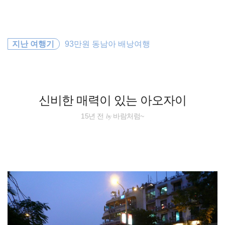
검
본
색
문
으
로
일본
바
지난 여행기
93만원 동남아 배낭여행
로
방명록
가
오스트레일리아
기
동남아 배낭여행
신비한 매력이 있는 아오자이
세계여행
by
15년 전
바람처럼~
세계일주
해외여행
동남아시아
동남아