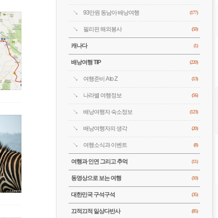
93만원 동남아 배낭여행
(177)
필리핀 해외봉사
(50)
캐나다
(1)
배낭여행 TIP
(220)
여행준비 A to Z
(13)
나라별 여행정보
(56)
배낭여행자 숙소정보
(123)
배낭여행자의 생각
(20)
여행소식과 이벤트
(8)
여행과 인연 그리고 추억
(11)
동영상으로 보는 여행
(10)
대한민국 구석구석
(35)
끄적끄적 일상다반사
(85)