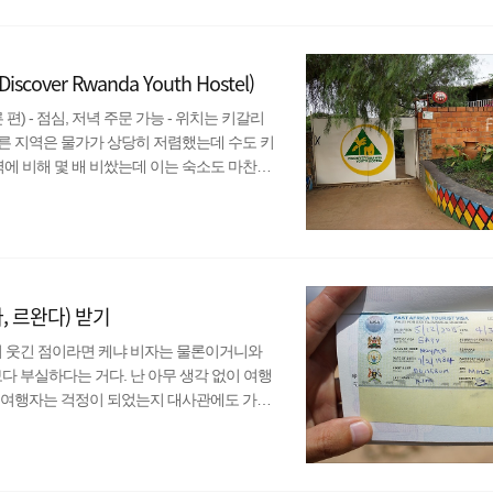
) 종교 : 카톨릭, 개신교 시차 : –7시간 주
er Rwanda Youth Hostel)
른 편) - 점심, 저녁 주문 가능 - 위치는 키갈리
른 지역은 물가가 상당히 저렴했는데 수도 키
지역에 비해 몇 배 비쌌는데 이는 숙소도 마찬가
에서 찾아간 디스커버 르완다 유스 호스텔의
있고 키갈리를 비롯해 르완다가 안전한 나라라
심할 수 있다. 호스텔 곳곳에 여러 공간이 있
, 르완다) 받기
러 굉장히 웃긴 점이라면 케냐 비자는 물론이거니와
보다 부실하다는 거다. 난 아무 생각 없이 여행
 여행자는 걱정이 되었는지 대사관에도 가보
령 비자를 미리 받아야 한다는 식으로 말이다.
서 도착비자를 받을 수 있다. 케냐 비자뿐만
 받을 수 있다. 케냐 비자는 50달러, 동아