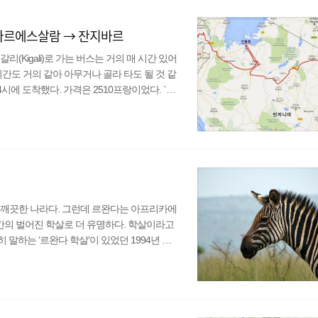
 다르에스살람 → 잔지바르
리(Kigali)로 가는 버스는 거의 매 시간 있어
간도 거의 같아 아무거나 골라 타도 될 것 같
해 4시에 도착했다. 가격은 2510프랑이었다. `
의 버스를 이용했다. 굉장히 독특한 시스템이
까지 한 번에 가는 게 아니라 버스를 계속 연
국경까지 이동한 뒤 다시 다른 버스를 타고 카
 깨끗한 나라다. 그런데 르완다는 아프리카에
족간의 벌어진 학살로 더 유명하다. 학살이라고
 말하는 ‘르완다 학살’이 있었던 1994년 당
 역사에서 유래를 찾아보기 힘든 이 끔찍하고,
완다는 지옥이었다. 동아프리카 비자(케냐, 우
수도 키갈리(Kigali)에 도착하자마자 버스