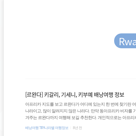
재
본
문
검
위
으
색
로
바
치
로
가
Rw
::
기
필리핀
호주
[르완다] 키갈리, 기세니, 키부예 배낭여행 정보
세계여행
아프리카 지도를 보고 르완다가 어디에 있는지 한 번에 찾기란 어
나라이고, 많이 알려지지 않은 나라다. 만약 동아프리카 비자를 
배낭여행
겨주는 르완다까지 여행해 보길 추천한다. 개인적으로는 아프리
이 르완다만큼은 예외라서 깜짝 놀랐다. 그러나 더 놀라웠던 것은 
배낭여행 TIP/나라별 여행정보
8년 전
세계일주
학살’이 존재했다는 사실이다. 기본정보 국명 : 르완다 공화국 수도 : 키갈리