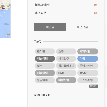
블로그 이야기
(48)
올댓 리뷰
(18)
RECENTLY
최근 글
최근 댓글
최
근
TAG
글
필리핀
호주
세계여행
배낭여행
세계일주
여행
일본
워킹홀리데이
동남아시아
해외여행
travel
동남아
동남아 배낭여행
바람처럼
오스트레일리아
MORE+
ARCHIVE