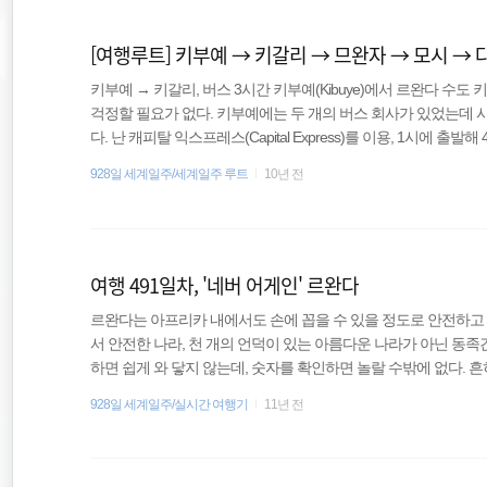
프리카 비자는 100달러다. 비자를 신청서를 작성하고..
[여행루트] 키부예 → 키갈리 → 므완자 → 모시 →
키부예 → 키갈리, 버스 3시간 키부예(Kibuye)에서 르완다 수도 키갈
걱정할 필요가 없다. 키부예에는 두 개의 버스 회사가 있었는데 시
다. 난 캐피탈 익스프레스(Capital Express)를 이용, 1시에 출발
키갈리 → 므완자, 버스 21시간 탄자니아로 넘어가기 위해 회사
928일 세계일주/세계일주 루트
10년 전
었는데 키갈리 버스터미널에서 티켓을 구입하면 므완자(Mwanza)
결해 준다. 그러니까 므완자까지 가는 버스 티켓을 가지고 먼저 
하마(Kahama)까지 이동..
여행 491일차, '네버 어게인' 르완다
르완다는 아프리카 내에서도 손에 꼽을 수 있을 정도로 안전하고
서 안전한 나라, 천 개의 언덕이 있는 아름다운 나라가 아닌 동
하면 쉽게 와 닿지 않는데, 숫자를 확인하면 놀랄 수밖에 없다. 흔히
시 80일간 무려 100만 명이 넘는 사람들이 죽임을 당했다. 세계
928일 세계일주/실시간 여행기
11년 전
비극적인 역사는 오래 전 이야기가 아니다. 불과 20여 년 전, 르
간다, 르완다)를 가지고 있던 나는 르완다에 쉽게 입국했다. 그리고 
를 타고 서쪽에 있는 기세니(Gisenyi)로 향..