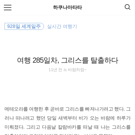
검
본
하쿠나마타타
색
문
으
로
동남아
바
928일 세계일주
실시간 여행기
로
방명록
가
호주
기
여행
여행 285일차, 그리스를 탈출하다
동남아시아
by
11년 전
바람처럼~
워킹홀리데이
동남아 배낭여행
메테오라를 여행한 후 곧바로 그리스를 빠져나가려고 했다. 그
오스트레일리아
러나 떠나려고 했던 당일 새벽부터 비가 오는 바람에 하루가
미뤄졌다. 그리고 다음날 칼람바카를 떠날 때 나는 그리스를
바람처럼