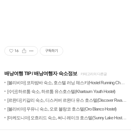
16
구독하기
배낭여행 TIP
배낭여행자 숙소정보
카테고리의 다른글
(
20
[볼리비아] 코차밤바 숙소, 호스텔 러닝 채스키(Hostel Running Chaski)
(0)
20
[수단] 하르툼 숙소, 하르툼 유스호스텔(Khartoum Youth Hostel)
20
[르완다] 키갈리 숙소, 디스커버 르완다 유스 호스텔(Discover Rwanda Youth Hostel)
(0)
20
[볼리비아] 우유니 숙소, 오로 블랑코 호스텔(Oro Blanco Hostel)
(0)
20
[마케도니아] 오흐리드 숙소, 써니 레이크 호스텔(Sunny Lake Hostel)