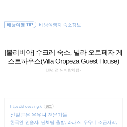
검
본
색
문
으
로
배낭여행
바
배낭여행 TIP
배낭여행자 숙소정보
로
방명록
가
세계일주
기
해외여행
[볼리비아] 수크레 숙소, 빌라 오로페자 게
스트하우스(Villa Oropeza Guest House)
오스트레일리아
by
10년 전
바람처럼~
여행
필리핀
호주
https://shoestring.kr
광고
신발끈은 우유니 전문가들
동남아 배낭여행
한국인 인솔자, 단체팀 출발, 라파즈, 우유니 소금사막,