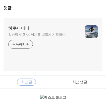
댓글
하쿠나마타타
길바닥 여행자, 세계를 떠돌기 시작하다!
구독하기
RECENTLY
사
최근 글
최근 댓글
이
드
바
최
근
글