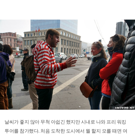
날씨가 좋지 않아 무척 아쉽긴 했지만 시내로 나와 프리 워킹
투어를 참가했다. 처음 도착한 도시에서 뭘 할지 모를 때면 여