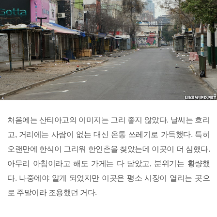
처음에는 산티아고의 이미지는 그리 좋지 않았다. 날씨는 흐리
고, 거리에는 사람이 없는 대신 온통 쓰레기로 가득했다. 특히
오랜만에 한식이 그리워 한인촌을 찾았는데 이곳이 더 심했다.
아무리 아침이라고 해도 가게는 다 닫았고, 분위기는 황량했
다. 나중에야 알게 되었지만 이곳은 평소 시장이 열리는 곳으
로 주말이라 조용했던 거다.