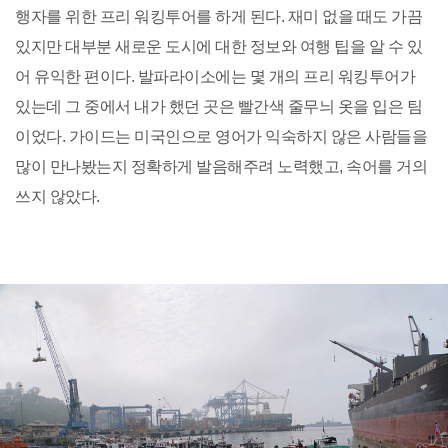
행자를 위한 프리 워킹투어를 하게 된다. 재미 없을 때도 가끔
있지만 대부분 새로운 도시에 대한 정보와 여행 팁을 알 수 있
어 유익한 편이다. 발파라이소에는 몇 개의 프리 워킹투어가
있는데 그 중에서 내가 했던 곳은 빨간색 줄무늬 옷을 입은 팀
이었다. 가이드는 미국인으로 영어가 익숙하지 않은 사람들을
많이 만나봤는지 정확하게 발음해주려 노력했고, 속어를 거의
쓰지 않았다.