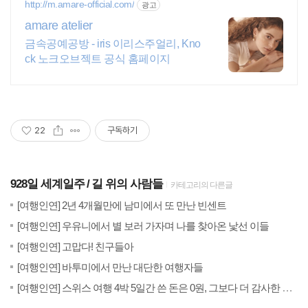
http://m.amare-official.com/
광고
amare atelier
금속공예공방 - iris 이리스주얼리, Kno
ck 노크오브젝트 공식 홈페이지
22
구독하기
928일 세계일주
길 위의 사람들
카테고리의 다른글
(3)
20
[여행인연] 2년 4개월만에 남미에서 또 만난 빈센트
(1)
201
[여행인연] 우유니에서 별 보러 가자며 나를 찾아온 낯선 이들
(6)
20
[여행인연] 고맙다! 친구들아
(0)
20
[여행인연] 바투미에서 만난 대단한 여행자들
(
20
[여행인연] 스위스 여행 4박 5일간 쓴 돈은 0원, 그보다 더 감사한 만남