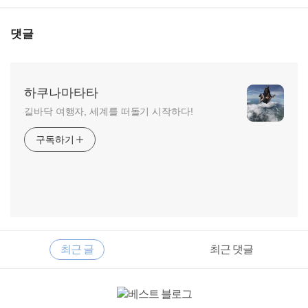
댓글
하쿠나마타타
길바닥 여행자, 세계를 떠돌기 시작하다!
구독하기
RECENTLY
사
최근 글
최근 댓글
이
드
바
최
근