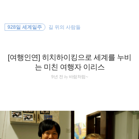
검
본
색
문
으
로
호주
바
928일 세계일주
길 위의 사람들
로
방명록
가
동남아
기
일본
[여행인연] 히치하이킹으로 세계를 누비
는 미친 여행자 이리스
필리핀
by
9년 전
바람처럼~
세계일주
travel
해외여행
여행