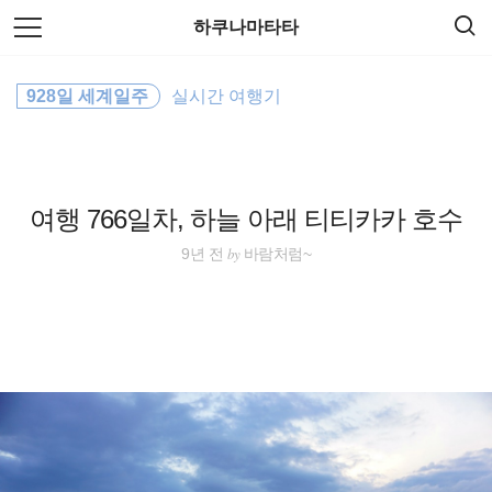
검
본
하쿠나마타타
색
문
으
로
세계여행
바
928일 세계일주
실시간 여행기
로
방명록
가
바람처럼
기
여행
여행 766일차, 하늘 아래 티티카카 호수
travel
by
9년 전
바람처럼~
워킹홀리데이
배낭여행
해외여행
일본