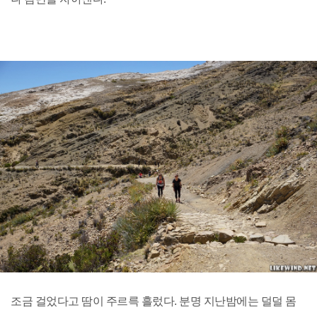
조금 걸었다고 땀이 주르륵 흘렀다. 분명 지난밤에는 덜덜 몸